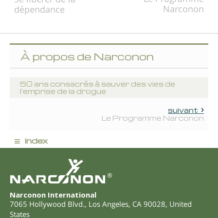
Narconon
dépendance
À propos de Narconon
50 ans consacrés à sauver des vies de
l’emprise de la drogue
suivant
Le Programme Narconon
≡
index
®
Narconon International
7065 Hollywood Blvd.
,
Los Angeles
,
CA
90028
,
United
States