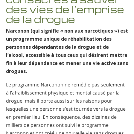
Norvégien
des vies de l’emprise
Portugais
de la drogue
Russe
Narconon (qui signifie « non aux narcotiques ») est
Suédois
un programme unique de réhabilitation des
personnes dépendantes de la drogue et de
Chinois
l’alcool, accessible à tous ceux qui désirent mettre
Arabe
fin à leur dépendance et mener une vie active sans
Népalais
drogues.
Ukrainien
Le programme Narconon ne remédie pas seulement
Croate
à l’affaiblissement physique et mental causé par la
drogue, mais il porte aussi sur les raisons pour
Turc
lesquelles une personne s’est tournée vers la drogue
Toutes régions/langues
en premier lieu. En conséquence, des dizaines de
milliers de personnes ont suivi le programme
Narconon et ont créé une nouvelle vie sans drogues.