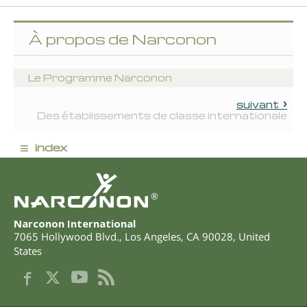
À propos de Narconon
Le Programme Narconon
suivant
Des établissements de classe internationale
≡
index
®
Narconon International
7065 Hollywood Blvd.
,
Los Angeles
,
CA
90028
,
United
States