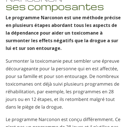
ses composantes
Norvégien
Portugais
Le programme Narconon est une méthode précise
Russe
en plusieurs étapes abordant tous les aspects de
la dépendance pour aider un toxicomane à
Suédois
surmonter les effets négatifs que la drogue a sur
Chinois
lui et sur son entourage.
Arabe
Surmonter la toxicomanie peut sembler une épreuve
Népalais
décourageante pour la personne qui en est affectée,
Ukrainien
pour sa famille et pour son entourage. De nombreux
toxicomanes ont déjà suivi plusieurs programmes de
Croate
réhabilitation, par exemple, les programmes en 28
Turc
jours ou en 12 étapes, et ils retombent malgré tout
Toutes régions/langues
dans le piège de la drogue.
Le programme Narconon est conçu différemment. Ce