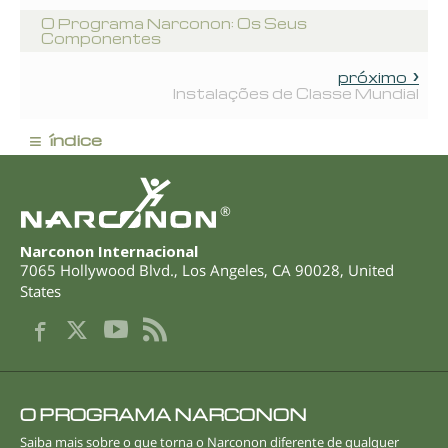
O Programa Narconon: Os Seus
Componentes
próximo
Instalações de Classe Mundial
≡
índice
®
Narconon Internacional
7065 Hollywood Blvd.
,
Los Angeles
,
CA
90028
,
United
States
O PROGRAMA NARCONON
Saiba mais sobre o que torna o Narconon diferente de qualquer