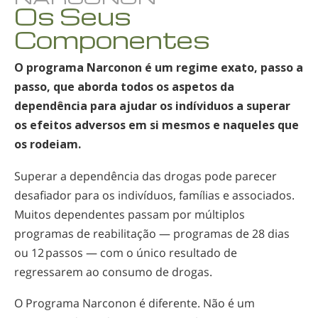
Os Seus
Noruego
Componentes
Português
Russo
O programa Narconon é um regime exato, passo a
Sueco
passo, que aborda todos os aspetos da
dependência para ajudar os indíviduos a superar
Chinês
os efeitos adversos em si mesmos e naqueles que
Árabe
os rodeiam.
Nepalês
Superar a dependência das drogas pode parecer
Ucraniano
desafiador para os indivíduos, famílias e associados.
Croata
Muitos dependentes passam por múltiplos
programas de reabilitação — programas de 28 dias
Turco
ou 12 passos — com o único resultado de
Todas as Regiões/Línguas
regressarem ao consumo de drogas.
O Programa Narconon é diferente. Não é um