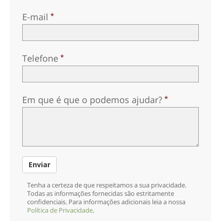
Noruego
E-mail
Português
Russo
Telefone
Sueco
Chinês
Árabe
Em que é que o podemos ajudar?
Nepalês
Ucraniano
Croata
Enviar
Turco
Todas as Regiões/Línguas
Tenha a certeza de que respeitamos a sua privacidade.
Todas as informações fornecidas são estritamente
confidenciais. Para informações adicionais leia a nossa
Política de Privacidade
.