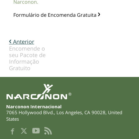
Narconon.
Formulário de Encomenda Gratuita
Anterior
Encomende o
seu Pacote de
Informação
Gratuito
®
Narconon Internacional
7065 Hollywood Blvd.
,
Los Angeles
,
CA
90028
,
United
States