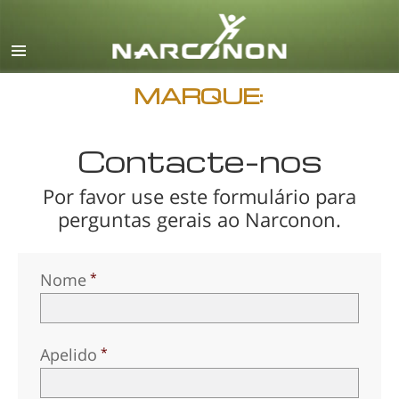
Inglês
Dinamarquês
Alemão
MARQUE:
Grego
Contacte–nos
Espanhol
Francês
Por favor use este formulário para
perguntas gerais ao Narconon.
Hebreu
Húngaro
Nome
Italiano
Japonês
Macedónio
Apelido
Holandês