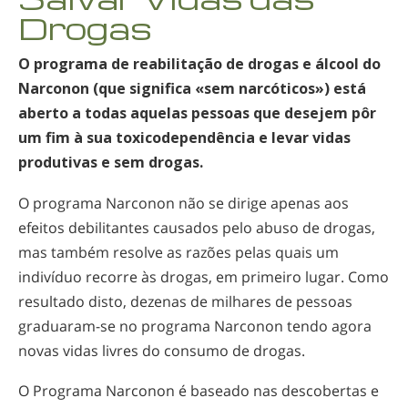
Noruego
Drogas
Português
O programa de reabilitação de drogas e álcool do
Russo
Narconon (que significa «sem narcóticos») está
Sueco
aberto a todas aquelas pessoas que desejem pôr
um fim à sua toxicodependência e levar vidas
Chinês
produtivas e sem drogas.
Árabe
O programa Narconon não se dirige apenas aos
Nepalês
efeitos debilitantes causados pelo abuso de drogas,
Ucraniano
mas também resolve as razões pelas quais um
Croata
indivíduo recorre às drogas, em primeiro lugar. Como
resultado disto, dezenas de milhares de pessoas
Turco
graduaram-se
no programa Narconon tendo agora
Todas as Regiões/Línguas
novas vidas livres do consumo de drogas.
O Programa Narconon é baseado nas descobertas e