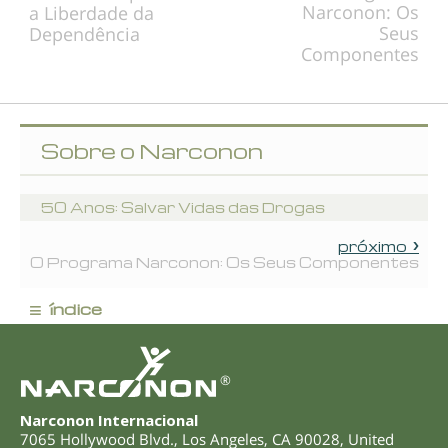
Narconon: Os
a Liberdade da
Seus
Dependência
Componentes
Sobre o Narconon
50 Anos: Salvar Vidas das Drogas
próximo
O Programa Narconon: Os Seus Componentes
≡
índice
®
Narconon Internacional
7065 Hollywood Blvd.
,
Los Angeles
,
CA
90028
,
United