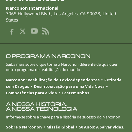
Noruego
Narconon Internacional
7065 Hollywood Blvd.
,
Los Angeles
,
CA
90028
,
United
Português
States
Russo
Sueco
Chinês
O PROGRAMA NARCONON
Árabe
Saiba mais sobre o que torna o Narconon diferente de qualquer
Nepalês
outro programa de reabilitação do mundo
Ucraniano
Narconon: Reabilitação de Toxicodependentes
Retirada
sem Drogas
Desintoxicação para uma Vida Nova
Croata
Competências para a Vida
Testemunhos
Turco
A NOSSA HISTÓRIA.
A NOSSA TECNOLOGIA
Todas as Regiões/Línguas
Informe-se
sobre a chave para a história de sucesso do Narconon
Sobre o Narconon
Missão Global
50 Anos: A Salvar Vidas.