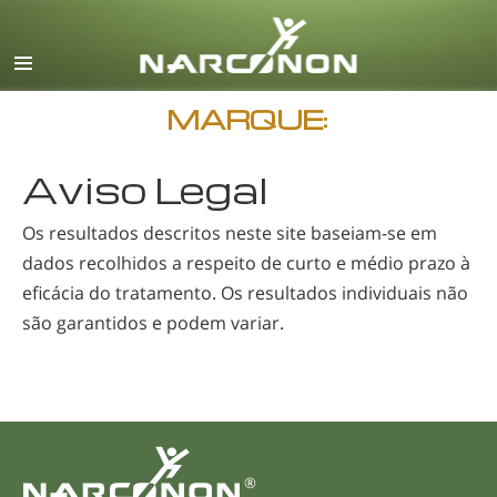
Inglês
Dinamarquês
Alemão
MARQUE:
Grego
Aviso Legal
Espanhol
Francês
Os resultados descritos neste site
baseiam-se
em
dados recolhidos a respeito de curto e médio prazo à
Hebreu
eficácia do tratamento. Os resultados individuais não
Húngaro
são garantidos e podem variar.
Italiano
Japonês
Macedónio
Holandês
®