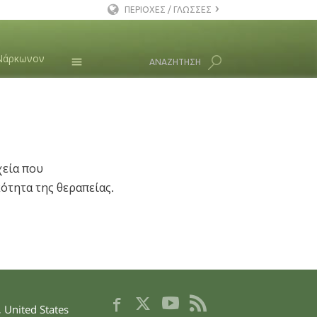
ΠΕΡΙΟΧΕΣ / ΓΛΩΣΣΕΣ
Αγγλικά
Νάρκωνον
ΑΝΑΖΗΤΗΣΗ
Δανέζικα
Ολλανδικά
Νέα
Ελληνικά
Λ. Ρον Χάμπαρντ
Ισπανικά
Γαλλικά
χεία που
τητα της θεραπείας.
Εβραϊκά
Ούγγρικα
Ιταλικά
日本語 (Ιαπωνικά)
Σερβομακεδονικά
,
United States