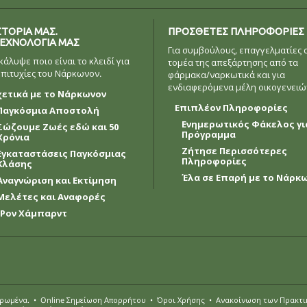
ΣΤΟΡΙΑ ΜΑΣ.
ΠΡΟΣΘΕΤΕΣ ΠΛΗΡΟΦΟΡΙΕΣ
ΤΕΧΝΟΛΟΓΙΑ ΜΑΣ
Για συμβούλους, επαγγελματίες 
κάλυψε ποιο είναι το κλειδί για
τομέα της απεξάρτησης από τα
 επιτυχίες του Νάρκωνον.
φάρμακα/ναρκωτικά και για
ενδιαφερόμενα μέλη οικογενειώ
χετικά με το Νάρκωνον
Επιπλέον Πληροφορίες
Παγκόσμια Αποστολή
Ενημερωτικός Φάκελος γι
Σώζουμε Ζωές εδώ και 50
Πρόγραμμα
Χρόνια
Ζήτησε Περισσότερες
Εγκαταστάσεις Παγκόσμιας
Πληροφορίες
Κλάσης
Έλα σε Επαρή με το Νάρκ
Αναγνώριση και Εκτίμηση
Μελέτες και Αναφορές
. Ρον Χάμπαρντ
υρωµένα.
•
Online Σημείωση Απορρήτου
•
Όροι Χρήσης
•
Ανακοίνωση των Πρακτι