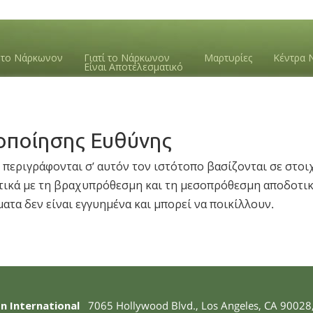
ε το Νάρκωνον
Γιατί το Νάρκωνον
Μαρτυρίες
Κέντρα 
Είναι Αποτελεσματικό
ποίησης Ευθύνης
περιγράφονται σ’ αυτόν τον ιστότοπο βασίζονται σε στοι
ικά με τη βραχυπρόθεσμη και τη μεσοπρόθεσμη αποδοτικό
ατα δεν είναι εγγυημένα και μπορεί να ποικίλλουν.
n International
7065 Hollywood Blvd.
,
Los Angeles
,
CA
90028