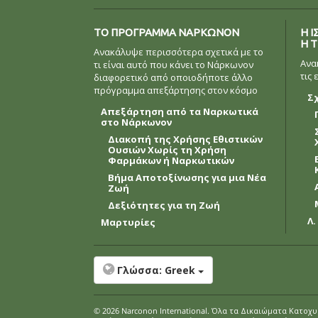
ΤΟ ΠΡOΓΡΑΜΜΑ ΝAΡΚΩΝΟΝ
Η Ι
Η 
Ανακάλυψε περισσότερα σχετικά με το
Ανα
τι είναι αυτό που κάνει το Νάρκωνον
τις
διαφορετικό από οποιοδήποτε άλλο
πρόγραμμα απεξάρτησης στον κόσμο
Σ
Απεξάρτηση από τα Ναρκωτικά
στο Νάρκωνον
Διακοπή της Χρήσης Εθιστικών
Ουσιών Χωρίς τη Χρήση
Φαρμάκων ή Ναρκωτικών
Βήμα Αποτοξίνωσης για μια Νέα
Ζωή
Δεξιότητες για τη Ζωή
Λ
Μαρτυρίες
Γλώσσα:
Greek
© 2026
Narconon International
. Όλα τα Δικαιώµατα Κατοχ