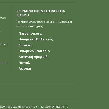
Ολλανδία
Νορβηγικά
ΤΟ ΝΑΡΚΩΝΟΝ ΣΕ ΟΛΟ ΤΟΝ
ΚΟΣΜΟ
στον
Πορτογαλικά
Το Νάρκωνον συνιστά μια παγκόσμια
ιστορία επιτυχίας
Русский (Ρωσικά)
ν
Narconon.org
Σουηδικά
Ηνωμένες Πολιτείες
α το
繁體中文 (Κινεζικά)
Ευρώπη
Ηνωμένο Βασίλειο
Αραβικά
Λατινική Αμερική
Νεπαλέζικα
Νεπάλ
ωνον
Αφρική
Ουκρανικά
Κροατικά
Τουρκικά
Όλες οι Περιοχές/Γλώσσες
κών Προστασίας Απορρήτου
•
Δήλωση Αποποίησης