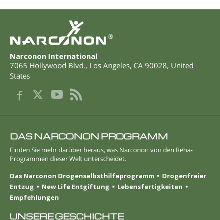
Norwegisch
Portugiesisch
®
Russisch
Narconon International
Schwedisch
7065 Hollywood Blvd.
,
Los Angeles
,
CA
90028
,
United
States
Chinesisch
Arabisch
Nepali
Ukrainisch
DAS NARCONON PROGRAMM
Kroatisch
Finden Sie mehr darüber heraus, was Narconon von den Reha-
Programmen dieser Welt unterscheidet.
Türkisch
Das Narconon Drogenselbsthilfeprogramm
Drogenfreier
Alle Regionen/Sprachen
Entzug
New Life Entgiftung
Lebens­fertigkeiten
Empfehlungen
UNSERE GESCHICHTE