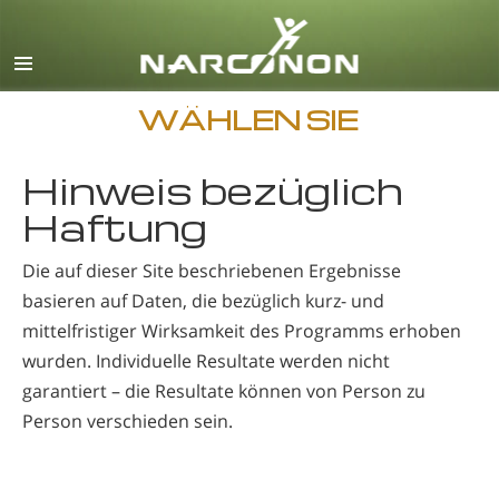
Englisch
Dänisch
Deutsch
WÄHLEN SIE
Griechisch
Hinweis bezüglich
Spanisch
Haftung
Französisch
Die auf dieser Site beschriebenen Ergebnisse
Hebräisch
basieren auf Daten, die bezüglich kurz- und
Ungarisch
mittelfristiger Wirksamkeit des Programms erhoben
Italienisch
wurden. Individuelle Resultate werden nicht
garantiert – die Resultate können von Person zu
Japanisch
Person verschieden sein.
Makedonisch
Niederländisch