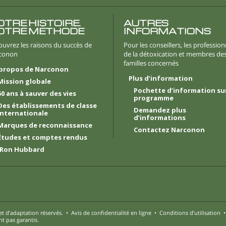
TRE HISTOIRE.
AUTRES
OTRE MÉTHODE
INFORMATIONS
uvrez les raisons du succès de
Pour les conseillers, les profession
conon
de la détoxication et membres de
familles concernés
 propos de Narconon
Plus d’information
Mission globale
Pochette d’information sur
50 ans à sauver des vies
programme
Des établissements de classe
Demandez plus
internationale
d’informations
Marques de reconnaissance
Contactez Narconon
Études et comptes rendus
 Ron Hubbard
et d’adaptation réservés.
•
Avis de confidentialité en ligne
•
Conditions d’utilisation
nt pas garantis.