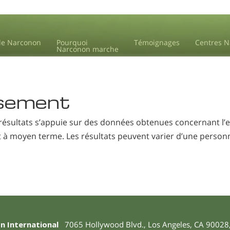
de Narconon
Pourquoi
Témoignages
Centres 
Narconon marche
sement
 résultats s’appuie sur des données obtenues concernant l’ef
à moyen terme. Les résultats peuvent varier d’une personne
n International
7065 Hollywood Blvd.
,
Los Angeles
,
CA
90028