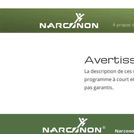
À propos 
⨯
Avertis
La description de ces
programme à court et 
pas garantis.
®
Narcono