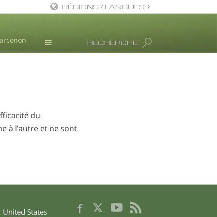
RÉGIONS / LANGUES
Anglais
Narconon
RECHERCHE
Danois
Allemand
Nouvelles
Grec
L. Ron Hubbard
Espagnol
Français
ficacité du
 à l’autre et ne sont
Hébreu
Magyar
Italien
Japonais
Macédonien
,
United States