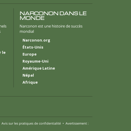
Néerlandais
Norvégien
NARCONON DANS LE
MONDE
Portugais
nels
Narconon est une histoire de succès
s
mondial
Russe
Narconon.org
Suédois
États-Unis
 le
Chinois
Europe
Royaume-Uni
Arabe
Amérique Latine
Népalais
Népal
Afrique
Ukrainien
Croate
Turc
Toutes régions/langues
•
Avis sur les pratiques de confidentialité
•
Avertissement :