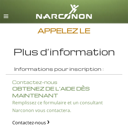
Anglais
Danois
Allemand
APPELEZ LE
Grec
Plus d’information
Espagnol
Français
Informations pour inscription :
Hébreu
Magyar
Contactez-nous
OBTENEZ DE L’AIDE DÈS
Italien
MAINTENANT
Japonais
Remplissez ce formulaire et un consultant
Narconon vous contactera.
Macédonien
Néerlandais
Contactez-nous