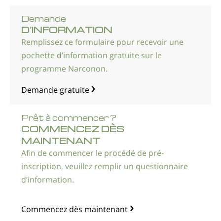
Norvégien
Demande
Portugais
D’INFORMATION
Remplissez ce formulaire pour recevoir une
Russe
pochette d’information gratuite sur le
Suédois
programme Narconon.
Chinois
Demande gratuite
Arabe
Népalais
Prêt à commencer ?
COMMENCEZ DÈS
Ukrainien
MAINTENANT
Croate
Afin de commencer le procédé de pré-
inscription, veuillez remplir un questionnaire
Turc
d’information.
Toutes régions/langues
Commencez dès maintenant