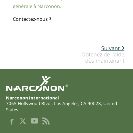
générale à Narconon.
Contactez-nous
Suivant
Obtenez de l’aide
dès maintenant
®
Narconon International
7065 Hollywood Blvd.
,
Los Angeles
,
CA
90028
,
United
States