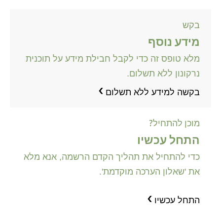
נורווגית
פורטוגזית
בקש
מידע נוסף
רוסית
מלא טופס זה כדי לקבל חבילת מידע על תוכנית
שוודית
נרקונון ללא תשלום.
繁體中文 (סינית)
בקשה למידע ללא תשלום
ערבית
נפאלית
מוכן להתחיל?
אוקראינית
התחל עכשיו
קרואטית
כדי להתחיל את תהליך הקדם הרשמה, אנא מלא
טורקית
את 'שאלון הערכה מוקדמת'.
כל האיזורים/השפות
התחל עכשיו