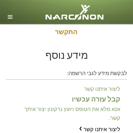
אנגלית
דנית
הולנדית
התקשר
Ελληνικά (יוונית)
מידע נוסף
ספרדית, אמריקה הלטינית
צרפתית
עברית
לבקשת מידע לגבי הרשמה:
מגיארית
ליצור איתנו קשר
איטלקית
קבל עזרה עכשיו
日本語(יפנית)
אנא מלא את הטופס ויועץ נרקונון יצור איתך
מקדונית
קשר.
הולנדית
ליצור איתנו קשר