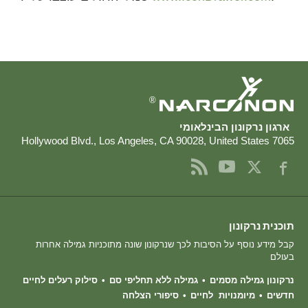
נורווגית
פורטוגזית
רוסית
שוודית
®
繁體中文 (סינית)
ארגון נרקונון הבינלאומי
ערבית
,
Los Angeles
,
CA
90028
,
United States
7065 Hollywood Blvd.
נפאלית
אוקראינית
קרואטית
תוכנית נרקונון
טורקית
קבל מידע נוסף על הסיבות לכך שנרקונון שונה מתוכניות גמילה אחרות
כל האיזורים/השפות
בעולם
נרקונון גמילה מסמים
גמילה ללא תחליפי סם
סילוק רעלים לחיים
חדשים
מיומנויות לחיים
סיפורי הצלחה