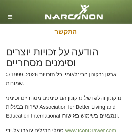
אנגלית
דנית
הולנדית
התקשר
Ελληνικά (יוונית)
הודעה על זכויות יוצרים
ספרדית, אמריקה הלטינית
וסימנים מסחריים
צרפתית
עברית
ארגון נרקונון הבינלאומי
. כל הזכויות
© 1999–2026
מגיארית
שמורות.
איטלקית
נרקונון והלוגו של נרקונון הם סימנים מסחריים וסימני
日本語(יפנית)
שירות בבעלות Association for Better Living and
מקדונית
Education International ונמצאים בשימוש באישורו.
הולנדית
.
www.IconDrawer.com
סמלי הדגלים עוצבו על-ידי