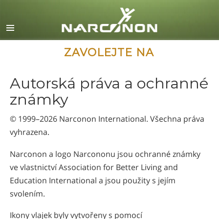
English
Dansk
Deutsch
ZAVOLEJTE NA
Ελληνικά (Greek)
Autorská práva a ochranné
Español
známky
Français
© 1999–2026
Narconon International
. Všechna práva
Hebrew
vyhrazena.
Magyar
Narconon a logo Narcononu jsou ochranné známky
Italiano
ve vlastnictví Association for Better Living and
日本語 (Japanese)
Education International a jsou použity s jejím
Macedonian
svolením.
Nederlands
Ikony vlajek byly vytvořeny s pomocí