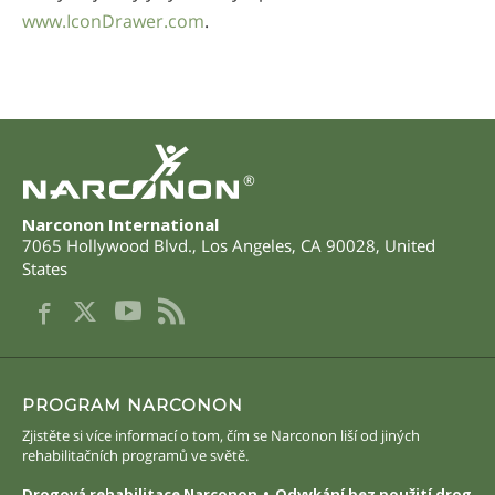
Norsk
www.IconDrawer.com
.
Portuguès
Русский (Russian)
Svenska
繁體中文 (Chinese)
®
Arabic
Narconon International
7065 Hollywood Blvd.
,
Los Angeles
,
CA
90028
,
United
Nepali
States
Ukrainian
Čeština
Turkish
PROGRAM NARCONON
Všechny oblasti/Jazyky
Zjistěte si více informací o tom, čím se Narconon liší od jiných
rehabilitačních programů ve světě.
Drogová rehabilitace Narconon
Odvykání bez použití drog