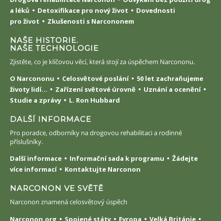
a léků
Detoxifikace pro nový život
Dovednosti
pro život
Zkušenosti s Narcononem
NAŠE HISTORIE.
NAŠE TECHNOLOGIE
Zjistěte, co je klíčovou věcí, která stojí za úspěchem Narcononu.
O Narcononu
Celosvětové poslání
50 let zachraňujeme
životy lidí...
Zařízení světové úrovně
Uznání a ocenění
Studie a zprávy
L. Ron Hubbard
DALŠÍ INFORMACE
Pro poradce, odborníky na drogovou rehabilitaci a rodinné
příslušníky.
Další informace
Informační sada k programu
Žádejte
více informací
Kontaktujte Narconon
NARCONON VE SVĚTĚ
Narconon znamená celosvětový úspěch
Narconon.org
Spojené státy
Evropa
Velká Británie