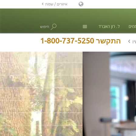
איזורים / שפות
אנגלית
מים
ל. רון האברד
חיפוש
דנית
הולנדית
חדשות
1-800-737-5250
התקשר
ו
Ελληνικά (יוונית)
ספרדית, אמריקה הלטינית
צרפתית
עברית
מגיארית
איטלקית
日本語(יפנית)
מקדונית