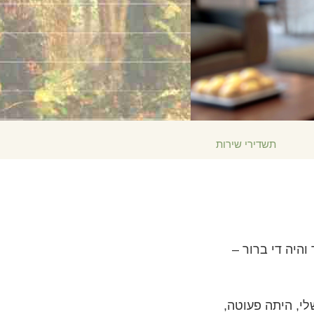
הולנדית
נורווגית
פורטוגזית
רוסית
שוודית
繁體中文 (סינית)
תשדירי שירות
ערבית
נפאלית
אוקראינית
קרואטית
היה די ברור –
טורקית
כל האיזורים/השפות
לי, היתה פעוטה,