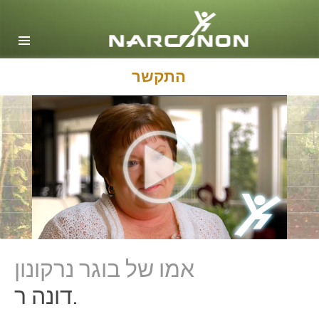
אנגלית
דנית
הולנדית
התקשר
Ελληνικά (יוונית)
ספרדית, אמריקה הלטינית
צרפתית
עברית
מגיארית
איטלקית
日本語(יפנית)
אמו של בוגר נרקונון
מקדונית
דונה ר.
הולנדית