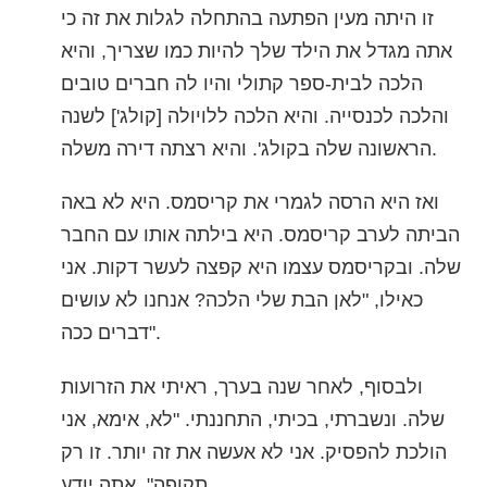
נורווגית
זו היתה מעין הפתעה בהתחלה לגלות את זה כי
אתה מגדל את הילד שלך להיות כמו שצריך, והיא
פורטוגזית
הלכה לבית-ספר קתולי והיו לה חברים טובים
רוסית
והלכה לכנסייה. והיא הלכה ללויולה [קולג'] לשנה
שוודית
הראשונה שלה בקולג'. והיא רצתה דירה משלה.
繁體中文 (סינית)
ואז היא הרסה לגמרי את קריסמס. היא לא באה
ערבית
הביתה לערב קריסמס. היא בילתה אותו עם החבר
נפאלית
שלה. ובקריסמס עצמו היא קפצה לעשר דקות. אני
אוקראינית
כאילו, "לאן הבת שלי הלכה? אנחנו לא עושים
קרואטית
דברים ככה".
טורקית
ולבסוף, לאחר שנה בערך, ראיתי את הזרועות
כל האיזורים/השפות
שלה. ונשברתי, בכיתי, התחננתי. "לא, אימא, אני
הולכת להפסיק. אני לא אעשה את זה יותר. זו רק
תקופה", אתה יודע.