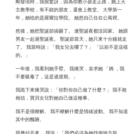
剛發現時，我很驚訝，因為你教小孩走正路，她上天
挪威文
主教學校，有不錯的朋友，還會上教堂。 大學第一
葡萄牙文
年，她唸的是羅耀拉學院。 她想自己住在公寓裡。
俄文
然後，她把聖誕節搞砸了。 連聖誕夜都沒回家。 她跟
瑞典文
男友一起過聖誕夜。 聖誕節當天，她只來十分鐘就走
繁體中文
了。 我當時說：「我女兒去哪了？」 「以前不是這樣
的。」
阿拉伯文
一年後，我看到她手臂。 我痛哭，哀求她 「媽 ，我
尼泊爾文
不要吸毒了，這是過渡期。」
烏克蘭文
我跪下來痛哭說：「你對你自己做了什麼？」 我不敢
克羅埃西亞文
相信，寶貝女兒對她自己做這種事。
土耳其文
我不是很瞭解。 我不瞭解什麼是情緒波動。 我不知道
所有區域／語言
其中的醜陋。
我應付不來。 我說：「我們必須為她找個地方前