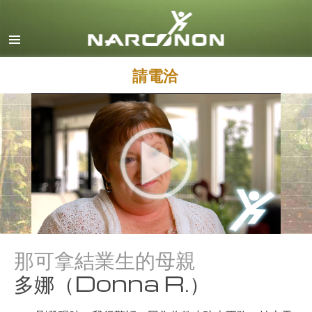
英文
丹麥文
德文
請電洽
希臘文
西班牙文（拉丁美洲）
法文
希伯來文
馬札兒文
義大利文
日文
那可拿結業生的母親
馬其頓文
多娜（Donna R.）
荷蘭文