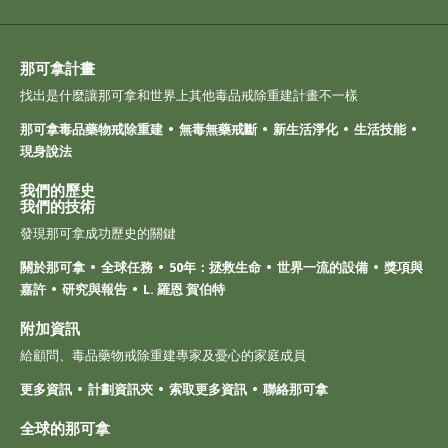
那可拿計畫
找出是什麼讓那可拿和世界上其他毒品戒除重建計畫不一樣
那可拿毒品藥物戒除重建
無毒無藥戒斷
新生活淨化
生活技能
現身說法
我們的歷史
我們的技術
發現那可拿成功歷史的關鍵
關於那可拿
全球任務
50年：拯救生命
世界一流的設備
獎項與
嘉許
研究與報告
L. 羅恩 賀伯特
附加資訊
給顧問、毒品藥物戒除重建專家及憂心的家庭成員
更多資訊
計劃資訊夾
索取更多資訊
聯絡那可拿
全球的那可拿