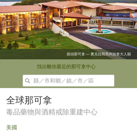
挪威文
葡萄牙文
俄文
瑞典文
繁體中文
尼泊爾那可拿
阿拉伯文
找出離你最近的那可拿中心
尼泊爾文
烏克蘭文
克羅埃西亞文
全球那可拿
土耳其文
毒品藥物與酒精戒除重建中心
所有區域／語言
美國