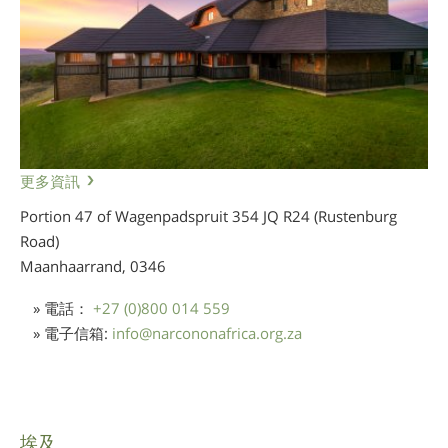
更多資訊
Portion 47 of Wagenpadspruit 354 JQ R24 (Rustenburg
Road)
Maanhaarrand,
0346
» 電話：
+27 (0)800 014 559
» 電子信箱:
info
@
narcononafrica.org.za
埃及