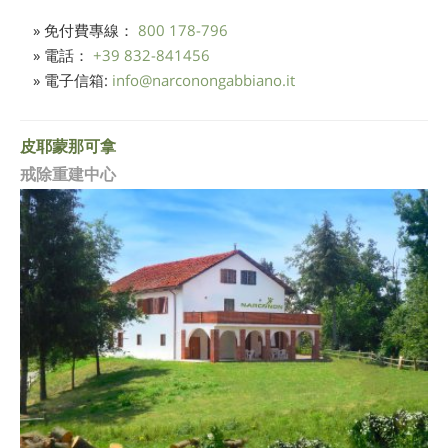
» 免付費專線：
800 178-796
» 電話：
+39 832-841456
» 電子信箱:
info
@
narconongabbiano.it
皮耶蒙那可拿
戒除重建中心