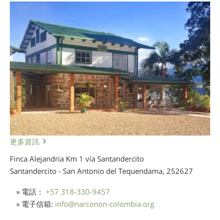
更多資訊
Finca Alejandria Km 1 vía Santandercito
Santandercito - San Antonio del Tequendama,
252627
» 電話：
+57 318-330-9457
» 電子信箱:
info
@
narconon-colombia.org