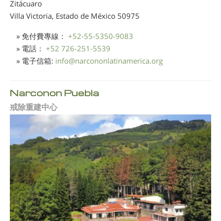
Zitácuaro
Villa Victoria, Estado de México
50975
» 免付費專線：
+52-55-5350-9083
» 電話：
+52 726-251-5539
» 電子信箱:
info
@
narcononlatinamerica.org
Narconon Puebla
戒除重建中心