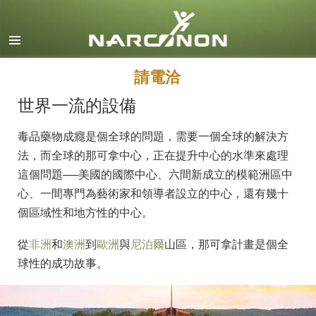
英文
丹麥文
德文
請電洽
希臘文
世界一流的設備
西班牙文（拉丁美洲）
毒品藥物成癮是個全球的問題，需要一個全球的解決方
法文
法，而全球的那可拿中心，正在提升中心的水準來處理
希伯來文
這個問題──美國的國際中心、六間新成立的模範洲區中
心、一間專門為藝術家和領導者設立的中心，還有幾十
馬札兒文
個區域性和地方性的中心。
義大利文
從
非洲
和
澳洲
到
歐洲
與
尼泊爾
山區，那可拿計畫是個全
日文
球性的成功故事。
馬其頓文
荷蘭文