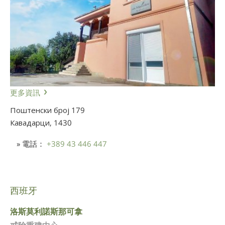
更多資訊
Поштенски број 179
Кавадарци,
1430
» 電話：
+389 43 446 447
西班牙
洛斯莫利諾斯那可拿