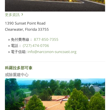
更多資訊
1390 Sunset Point Road
Clearwater, Florida
33755
» 免付費專線：
877-850-7355
» 電話：
(727) 474-0706
» 電子信箱:
info
@
narconon-suncoast.org
科羅拉多那可拿
戒除重建中心