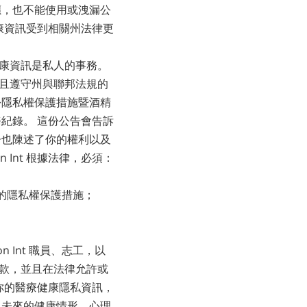
荷蘭文
癮，也不能使用或洩漏公
挪威文
康資訊受到相關州法律更
葡萄牙文
療健康資訊是私人的事務。
俄文
務並且遵守州與聯邦法規的
瑞典文
這份隱私權保護措施暨酒精
紀錄。 這份公告會告訴
繁體中文
公告也陳述了你的權利以及
阿拉伯文
n Int 根據法律，必須：
尼泊爾文
的隱私權保護措施；
烏克蘭文
克羅埃西亞文
。
土耳其文
on Int 職員、志工，以
的條款，並且在法律允許或
所有區域／語言
你的醫療健康隱私資訊，
、未來的健康情形、心理