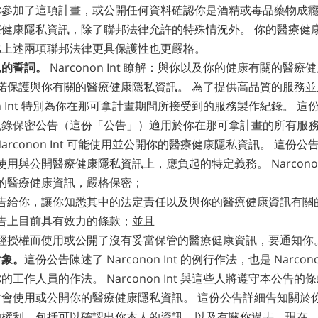
你參加了這項計畫，或公開任何資料確認你是酒精或毒品藥物成
健康隱私資訊，除了聯邦法律允許的特殊情況外。 你的醫療健
比上述兩項聯邦法律更具保護性也更嚴格。
訊的誓詞。
Narconon Int 瞭解：與你以及你的健康有關的醫
Int 承諾保護與你有關的醫療健康隱私資訊。 為了提供高品質的服
non Int 特別為你在那可拿計畫期間所接受到的服務製作紀錄。 
錄保密公告（這份「公告」）適用於你在那可拿計畫的所有服務
arconon Int 可能使用並公開你的醫療健康隱私資訊。 這份
nt 在使用與公開醫療健康隱私資訊上，應負起的特定義務。 Narcono
的醫療健康資訊，嚴格保密；
告給你，讓你知悉其中的法定責任以及與你的醫療健康資訊有關
告上目前具有效力的條款；並且
經授權而使用或公開了沒有妥當保管的醫療健康資訊，要通知你
對象。
這份公告陳述了 Narconon Int 的例行作法，也是 Narcon
工作人員的作法。 Narconon Int 與這些人將遵守本公告
會使用或公開你的醫療健康隱私資訊。 這份公告詳細告知關於
的權利，包括可以確認出你本人的資訊，以及有關你過去、現在