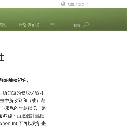
地區 / 語言
英文
資訊
L. 羅恩 賀伯特
搜尋
丹麥文
德文
那可拿新聞
希臘文
性
西班牙文（拉丁美洲）
法文
希伯來文
詳細地檢視它。
馬札兒文
 在聯邦法下，所知道的健康保險可
義大利文
個計畫中所收到和（或）創
日文
關心服務的付款狀況，是
，第42條：由這個計畫維
馬其頓文
n Int 不可以對計畫