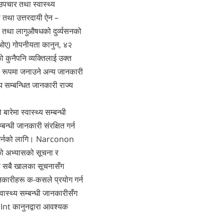
 उपचार तथा स्वास्थ्य
Macedonian
षण तथा उत्तरदायी ऐन –
Nederlands
थ तथा लागुऔषधको दुर्व्यसनको
Norsk
एओए) गोपनीयता कानुन, ४२
कुनैपनि व्यक्तिलाई उक्त
Portuguès
को रूपमा जनाउने अन्य जानकारी
Русский (Russian)
य सम्बन्धित जानकारी राज्य
Svenska
रेमा स्वास्थ्य सम्बन्धी
繁體中文 (Chinese)
बन्धी जानकारी संरक्षित गर्न
Arabic
लन गर्नको लागि। Narconon
Nepali
ाको अभ्यासको सूचना र
ित सबै खालका सूचना‍सँग
Ukrainian
नकारीहरू क-कसले प्रयोग गर्न
Czech
ास्थ्य सम्बन्धी जानकारीसँग
Turkish
Int कानुनद्वारा आवश्यक
सबै क्षेत्र /भाषा