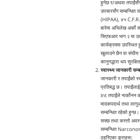
हुनेछ र/अथवा तपाईं‍सँग
उपचार‍सँग सम्बन्धित रह
(HIPAA), ४५ C.F.R. ख
बारेमा अभिलेख अर्को
सिएफआर भाग २ मा उदृत
कार्यक्रममा उपस्थित 
खुलाउने छैन वा संघीय 
कानुनद्धारा थप सुरक्
स्वास्थ्य जानकारी सम्
जानकारी र तपाईंको स्व
प्रतिबद्ध छ। तपाईंल
Int तपाईंले नार्कोनन 
मादकपदार्थ तथा लागुऔष
सम्बन्धित रहेको हुन्
सक्छ तथा कस्तो अवस्थ
सम्बन्धित Narconon I
ठहरिएका कुराहरू: