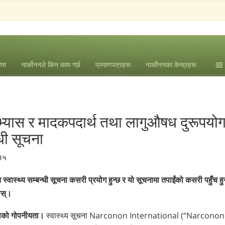
ेमा
नार्कोननले किन काम गर्छ
प्रमाणपत्रहरू
नार्कोननका केन्द्रहरू
समा
एल. 
यास र मादकपदार्थ तथा लागुऔषध दुरूपयोग
धी सूचना
०१५
त स्वास्थ्य सम्बन्धी सूचना कसरी प्रयोग हुन्छ र यो सूचनामा तपाईंको कसरी पहुँच हु
होस्।
चनाको गोपनीयता।
स्वास्थ्य सूचना Narconon International (“Narconon Int”