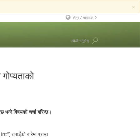
×
क्षेत्र / भाषाहरू
English
खोजी गर्नुहोस्
Dansk
Deutsch
चार
Ελληνικά (Greek)
रन हब्बर्ड
 गोप्यताको
Español
Français
Hebrew
Magyar
न्छ भन्ने विषयको चर्चा गरिन्छ।
Italiano
日本語 (Japanese)
) तपाईंको बारेमा प्राप्त