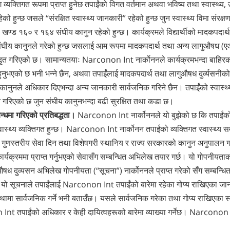
 व्यक्तिगत रूपमा प्राप्त हुनेछ तपाईंको विगत वर्तमान अथवा भविष्य तथा स्वास्थ्य,
ेको हुन्छ जसले “संरक्षित स्वास्थ्य जानकारी” रहेको हुन्छ जुन स्वास्थ्य विमा संरक्
ण्ड १६० र १६४ संघीय कानुन रहेको हुन्छ। कार्यक्रमले विद्यार्थीको मादकपदार्
 संघीय कानुनले गरेको हुन्छ जसलाई आम रूपमा मादकपदार्थ तथा अन्य लागुऔषध (
 गरिएको छ। सामान्यतयाः Narconon Int ‍नार्कोननले कार्यक्रमभन्दा बाहिरको 
हुनुभएको छ भनी भन्ने छैन, अथवा तपाईंलाई मादकपदार्थ तथा लागुऔषध दुर्व्यसनी
कानुनले अधिकार दिएभन्दा अन्य जानकारी सार्वजनिक गरिने छैन। तपाईंको स्वास्थ्
षित गरिएको छ जुन संघीय कानुनभन्दा बढी सुरक्षित तथा कडा छ।
बन्धमा गरिएको प्रतिबद्धता।
Narconon Int ‍नार्कोननले यो बुझेको छ कि तपाईंको बा
ास्थ्य व्यक्तिगत हुन्छ। Narconon Int ‍नार्कोनन तपाईंको व्यक्तिगत स्वास्थ्य सम्
ाई गुणस्तरीय सेवा दिन तथा विशेषगरी स्थानिय र राज्य सरकारको कानुन अनुपा
कार्यक्रममा प्राप्त गर्नुभएको सेवा‍सँग सम्बन्धित अभिलेख तयार गर्छ। यो गोपनीयत
ध दु्व्यसन अभिलेख गोपनीयता (“सूचना”) ‍नार्कोननले प्राप्त गरेको ‍सँग सम्बन्ध
छ। यो सूचनाले तपाईंलाई Narconon Int तपाईंको बारेमा रहेका गोप्य राखिएका जा
ामा सार्वजनिक गर्ने भनी बताउँछ। यसले सार्वजनिक गरेका तथा गोप्य राखिएका स्व
nt तपाईंको अधिकार र केही दायित्वहरूको बारेमा व्याख्या गर्नेछ। Narconon 