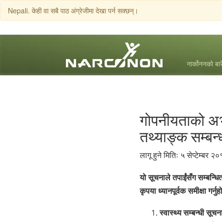
Nepali. केही वा सबै पाठ अंग्रेजीमा देखा पर्न सक्छन्।
नार्कोननको बार
⨯
गोपनीयताको अभ्
तथ्याङ्क सम्बन्
लागू हुने मितिः ५ सेप्टेम्बर २
यो सूचनाले तपाईं‍सँग सम्बन्धि
कृपया ध्यानपूर्वक समीक्षा गर्नु
स्वास्थ्य सम्बन्धी सू