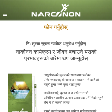
English
Dansk
Deutsch
फोन गर्नुहोस्
Ελληνικά (Greek)
निः शुल्क सूचना प्याकेट अनुरोध गर्नुहोस्
Español
नार्कोनन कार्यक्रम र जीवन बचाउने यसको
Français
प्रभावहरूको बारेमा थप जान्नुहोस्
Hebrew
Magyar
लागुऔषधको कुलतको समस्यामा फसेका
Italiano
परिवारहरूलाई यो समस्या समाधान गर्न कतिको
गाह्रो हुन्छ भन्ने कुरा थाहा हुन्छ।
日本語 (Japanese)
नार्कोननलाई, कुलत न त सर्छ न त यो
Macedonian
अनिश्चितकालीन उपचार आवश्यक पर्ने निको नहुने
रोग नै हो जस्तो लाग्छ।
Nederlands
हाम्रो कार्यक्रममा लत लागेका मानिसहरूलाई