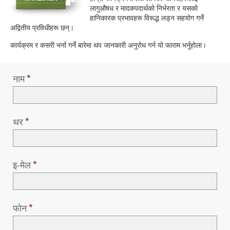
Norsk
लागुऔषध र मादकपदार्थको निर्भरता र यसको
हानिकारक प्रभावहरू विरूद्ध लड्न सहयोग गर्ने
Portuguès
अद्वितीय प्रविधीहरू छन्।
Русский (Russian)
कार्यक्रम र कसरी भर्ना गर्ने बारेमा थप जानकारी अनुरोध गर्न यो फाराम भर्नुहोला।
Svenska
नाम
繁體中文 (Chinese)
Arabic
Nepali
थर
Ukrainian
Czech
इ-मेल
Turkish
सबै क्षेत्र /भाषा
फोन