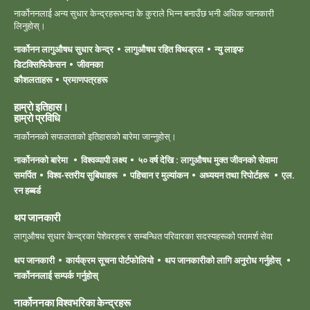
नार्कोननलाई अन्य सुधार केन्द्रहरूभन्दा के कुराले भिन्न बनाउँछ भनी अधिक जानकारी
लिनुहोस्।
नार्कोनन लागुऔषध सुधार केन्द्र
लागुऔषध रहित विथड्रल
न्यु लाइफ
डिटक्सिफिकेसन
जीवनका
कौशलताहरू
प्रमाणपत्रहरू
हाम्रो इतिहास।
हाम्रो ‍प्रविधि
नार्कोननको सफलताको इतिहासको बारेमा जान्नुहोस्।
नार्कोननको बारेमा
विश्वव्यापी लक्ष्य
५० वर्ष देखि : लागुऔषध मुक्त जीवनको सेवामा
समर्पित
विश्व-स्तरीय सुबिधाहरू
पहिचान र मुल्यांकन
अध्ययन तथा रिपोर्टहरू
एल.
रन हब्बर्ड
थप जानकारी
लागुऔषध सुधार केन्द्रका पेशेवरहरू र सम्बन्धित परिवारका सदस्यहरूको परामर्श सेवा
थप जानकारी
कार्यक्रम सूचना पोर्टफोलियो
थप जानकारीको लागि अनुरोध गर्नुहोस्
नार्कोननलाई सम्पर्क गर्नुहोस्
नार्कोननका विश्वभरिका केन्द्रहरू