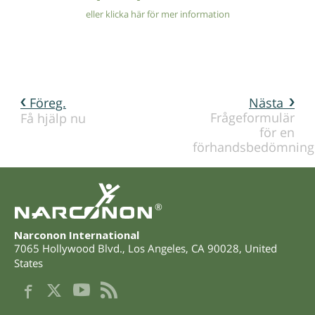
eller klicka här för mer information
Föreg.
Nästa
Frågeformulär
Få hjälp nu
för en
förhandsbedömning
®
Narconon International
7065 Hollywood Blvd.
,
Los Angeles
,
CA
90028
,
United
States