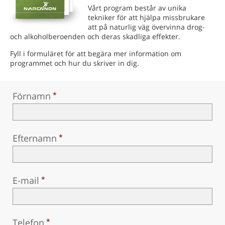
Norsk
Vårt program består av unika
tekniker för att hjälpa missbrukare
Portuguès
att på naturlig väg övervinna drog-
och alkoholberoenden och deras skadliga effekter.
Ryska
Fyll i formuläret för att begära mer information om
Svenska
programmet och hur du skriver in dig.
Kinesiska
Förnamn
Arabiska
Nepali
Ukrainska
Efternamn
Kroatiska
Tjeckiska
E-mail
Alla regioner/språk
Telefon