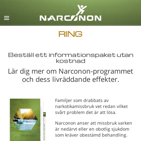
English
Dansk
Deutsch
RING
Grekiska
Beställ ett informationspaket utan
Español
kostnad
Français
Lär dig mer om Narconon-programmet
Hebreiska
och dess livräddande effekter.
Magyar
Italiano
Familjer som drabbats av
narkotikamissbruk vet redan vilket
Japanska
svårt problem det är att lösa.
Makedonska
Narconon anser att missbruk varken
är nedärvt eller en obotlig sjukdom
Nederlands
som kräver obestämd behandling.