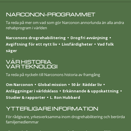
NARCONON-PROGRAMMET
Ta reda på mer om vad som gör Narconon annorlunda än alla andra
rehabprogram i världen
Narconons drogrehabilitering
Drogfri avvänjning
Avgiftning för ett nytt liv
Livsfärdigheter
Vad folk
säger
VÅR HISTORIA.
VÅR TEKNOLOGI
Ta reda på nyckeln till Narconons historia av framgång
Om Narconon
Global mission
50 år: Räddar liv
Anläggningar i världsklass
Erkännande & uppskattning
Studier & rapporter
L. Ron Hubbard
YTTERLIGARE INFORMATION
För rådgivare, yrkesverksamma inom drogrehabilitering och berörda
familjemedlemmar