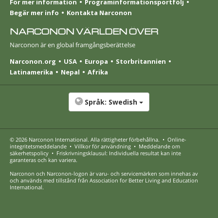
För mer information
Programinformationsportfölj
Begär mer info
Kontakta Narconon
NARCONON VÄRLDEN ÖVER
Narconon är en global framgångsberättelse
Narconon.org
USA
Europa
Stor­britannien
Latinamerika
Nepal
Afrika
Språk:
Swedish
© 2026
Narconon International
. Alla rättigheter förbehållna.
•
Online-
integritetsmeddelande
•
Villkor för användning
•
Meddelande om
säkerhetspolicy
•
Friskrivningsklausul: Individuella resultat kan inte
garanteras och kan variera.
Narconon och Narconon-logon är varu- och servicemärken som innehas av
och används med tillstånd från Association for Better Living and Education
International.