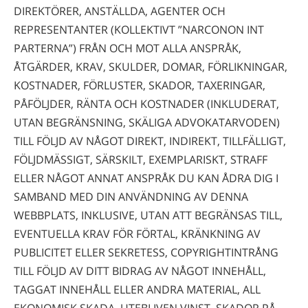
DIREKTÖRER, ANSTÄLLDA, AGENTER OCH
REPRESENTANTER (KOLLEKTIVT ”NARCONON INT
PARTERNA”) FRÅN OCH MOT ALLA ANSPRÅK,
ÅTGÄRDER, KRAV, SKULDER, DOMAR, FÖRLIKNINGAR,
KOSTNADER, FÖRLUSTER, SKADOR, TAXERINGAR,
PÅFÖLJDER, RÄNTA OCH KOSTNADER (INKLUDERAT,
UTAN BEGRÄNSNING, SKÄLIGA ADVOKATARVODEN)
TILL FÖLJD AV NÅGOT DIREKT, INDIREKT, TILLFÄLLIGT,
FÖLJDMÄSSIGT, SÄRSKILT, EXEMPLARISKT, STRAFF
ELLER NÅGOT ANNAT ANSPRÅK DU KAN ÅDRA DIG I
SAMBAND MED DIN ANVÄNDNING AV DENNA
WEBBPLATS, INKLUSIVE, UTAN ATT BEGRÄNSAS TILL,
EVENTUELLA KRAV FÖR FÖRTAL, KRÄNKNING AV
PUBLICITET ELLER SEKRETESS, COPYRIGHTINTRÅNG
TILL FÖLJD AV DITT BIDRAG AV NÅGOT INNEHÅLL,
TAGGAT INNEHÅLL ELLER ANDRA MATERIAL, ALL
EKONOMISK SKADA, UTEBLIVEN VINST, SKADOR PÅ