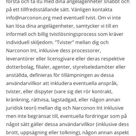
förstå och ta itu med dina angelägenheter snabbt och
på ett tillfredsställande sätt. Vänligen kontakta
info@narconon.org med eventuell tvist. Om vi inte
kan lösa dina angelägenheter, samtycker vi till en
informell och billig tvistlösningsprocess som kräver
individuell skiljedom. ”Tvister” mellan dig och
Narconon Int, inklusive dess processorer,
leverantörer eller licensgivare eller deras respektive
dotterbolag, filialer, agenter, styrelseledamöter eller
anställda, definieras för tillämpningen av dessa
användarvillkor att inkludera eventuella anspråk,
tvister, eller dispyter (vare sig det rör kontrakt,
kränkning, rättvisa, lagstadgad, eller någon annan
juridisk teori) mellan dig och Narconon Int inklusive
men inte begränsat till, eventuella fordringar som på
något sätt gäller dessa användarvillkor (inklusive dess
brott, uppsägning eller tolkning), någon annan aspekt