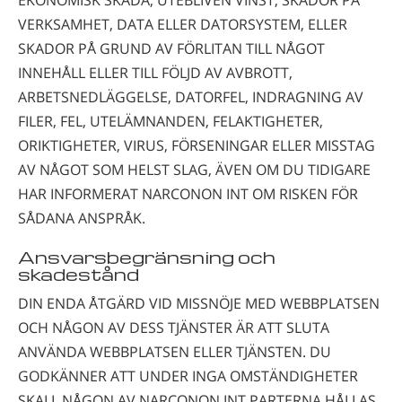
VERKSAMHET, DATA ELLER DATORSYSTEM, ELLER
SKADOR PÅ GRUND AV FÖRLITAN TILL NÅGOT
INNEHÅLL ELLER TILL FÖLJD AV AVBROTT,
ARBETSNEDLÄGGELSE, DATORFEL, INDRAGNING AV
FILER, FEL, UTELÄMNANDEN, FELAKTIGHETER,
ORIKTIGHETER, VIRUS, FÖRSENINGAR ELLER MISSTAG
AV NÅGOT SOM HELST SLAG, ÄVEN OM DU TIDIGARE
HAR INFORMERAT NARCONON INT OM RISKEN FÖR
SÅDANA ANSPRÅK.
Ansvarsbegränsning och
skadestånd
DIN ENDA ÅTGÄRD VID MISSNÖJE MED WEBBPLATSEN
OCH NÅGON AV DESS TJÄNSTER ÄR ATT SLUTA
ANVÄNDA WEBBPLATSEN ELLER TJÄNSTEN. DU
GODKÄNNER ATT UNDER INGA OMSTÄNDIGHETER
SKALL NÅGON AV NARCONON INT PARTERNA HÅLLAS