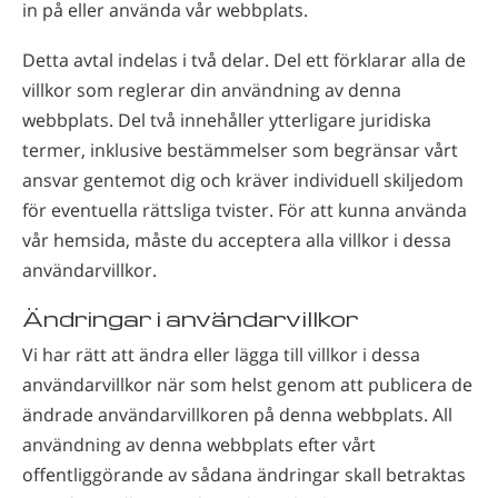
in på eller använda vår webbplats.
Norsk
Portuguès
Detta avtal indelas i två delar. Del ett förklarar alla de
villkor som reglerar din användning av denna
Ryska
webbplats. Del två innehåller ytterligare juridiska
Svenska
termer, inklusive bestämmelser som begränsar vårt
Kinesiska
ansvar gentemot dig och kräver individuell skiljedom
för eventuella rättsliga tvister. För att kunna använda
Arabiska
vår hemsida, måste du acceptera alla villkor i dessa
Nepali
användarvillkor.
Ukrainska
Ändringar i användarvillkor
Kroatiska
Vi har rätt att ändra eller lägga till villkor i dessa
Tjeckiska
användarvillkor när som helst genom att publicera de
ändrade användarvillkoren på denna webbplats. All
Alla regioner/språk
användning av denna webbplats efter vårt
offentliggörande av sådana ändringar skall betraktas