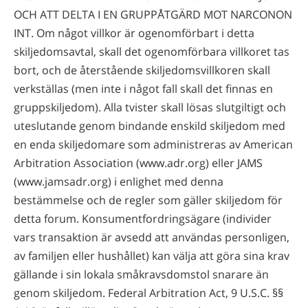
OCH ATT DELTA I EN GRUPPÅTGÄRD MOT NARCONON
INT. Om något villkor är ogenomförbart i detta
skiljedomsavtal, skall det ogenomförbara villkoret tas
bort, och de återstående skiljedomsvillkoren skall
verkställas (men inte i något fall skall det finnas en
gruppskiljedom). Alla tvister skall lösas slutgiltigt och
uteslutande genom bindande enskild skiljedom med
en enda skiljedomare som administreras av American
Arbitration Association (www.adr.org) eller JAMS
(www.jamsadr.org) i enlighet med denna
bestämmelse och de regler som gäller skiljedom för
detta forum. Konsumentfordringsägare (individer
vars transaktion är avsedd att användas personligen,
av familjen eller hushållet) kan välja att göra sina krav
gällande i sin lokala småkravsdomstol snarare än
genom skiljedom. Federal Arbitration Act, 9 U.S.C. §§