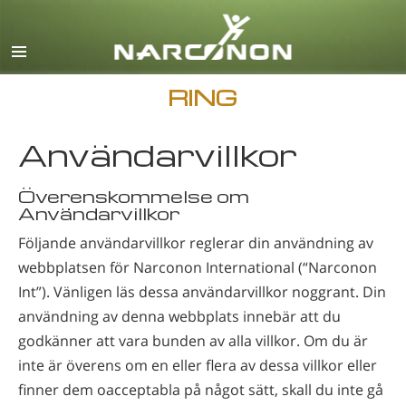
English
Dansk
Deutsch
RING
Grekiska
Användarvillkor
Español
Français
Överenskommelse om
Användarvillkor
Hebreiska
Följande användarvillkor reglerar din användning av
Magyar
webbplatsen för Narconon International (“Narconon
Italiano
Int”). Vänligen läs dessa användarvillkor noggrant. Din
användning av denna webbplats innebär att du
Japanska
godkänner att vara bunden av alla villkor. Om du är
Makedonska
inte är överens om en eller flera av dessa villkor eller
Nederlands
finner dem oacceptabla på något sätt, skall du inte gå