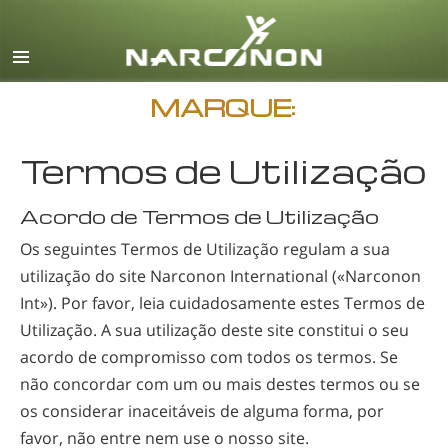
Inglês
Dinamarquês
Alemão
MARQUE:
Grego
Termos de Utilização
Espanhol
Francês
Acordo de Termos de Utilização
Hebreu
Os seguintes Termos de Utilização regulam a sua
utilização do site Narconon International («Narconon
Húngaro
Int»)
. Por favor, leia cuidadosamente estes Termos de
Italiano
Utilização. A sua utilização deste site constitui o seu
Japonês
acordo de compromisso com todos os termos. Se
não concordar com um ou mais destes termos ou se
Macedónio
os considerar inaceitáveis de alguma forma, por
Holandês
favor, não entre nem use o nosso site.