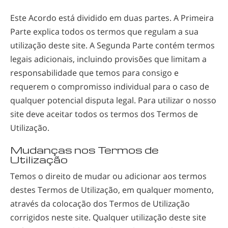
Noruego
Este Acordo está dividido em duas partes. A Primeira
Português
Parte explica todos os termos que regulam a sua
Russo
utilização deste site. A Segunda Parte contém termos
legais adicionais, incluindo provisões que limitam a
Sueco
responsabilidade que temos para consigo e
Chinês
requerem o compromisso individual para o caso de
Árabe
qualquer potencial disputa legal. Para utilizar o nosso
site deve aceitar todos os termos dos Termos de
Nepalês
Utilização.
Ucraniano
Mudanças nos Termos de
Croata
Utilização
Turco
Temos o direito de mudar ou adicionar aos termos
destes Termos de Utilização, em qualquer momento,
Todas as Regiões/Línguas
através da colocação dos Termos de Utilização
corrigidos neste site. Qualquer utilização deste site