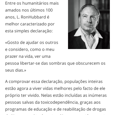
Entre os humanitários mais
Noruego
amados nos últimos 100
Português
anos, L. RonHubbard é
Russo
melhor caracterizado por
esta simples declaração:
Sueco
Chinês
«Gosto de ajudar os outros
e considero, como o meu
Árabe
prazer na vida, ver uma
Nepalês
pessoa
libertar-­se
das sombras que obscurecem os
Ucraniano
seus dias.»
Croata
A comprovar essa declaração, populações inteiras
Turco
estão agora a viver vidas melhores pelo facto de ele
próprio ter vivido. Nelas estão incluídas as inúmeras
Todas as Regiões/Línguas
pessoas salvas da toxicodependência, graças aos
programas de educação e de reabilitação de drogas