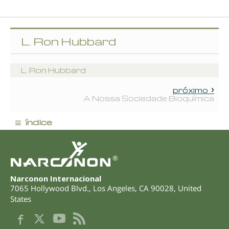
L. Ron Hubbard
L. Ron Hubbard
próximo
A Nossa Sociedade Bioquímica
≡
índice
®
Narconon Internacional
7065 Hollywood Blvd.
,
Los Angeles
,
CA
90028
,
United
States