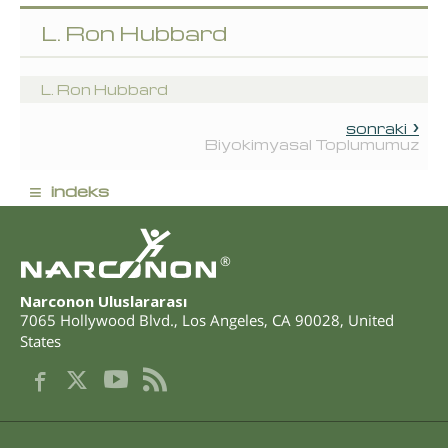
L. Ron Hubbard
L. Ron Hubbard
sonraki
Biyokimyasal Toplumumuz
≡
indeks
®
Narconon Uluslararası
7065 Hollywood Blvd.
,
Los Angeles
,
CA
90028
,
United
States