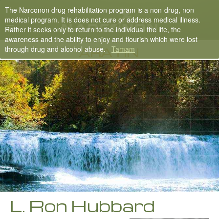
The Narconon drug rehabilitation program is a non-drug, non-
English
medical program. It is does not cure or address medical illness.
Rather it seeks only to return to the individual the life, the
Dansk
awareness and the ability to enjoy and flourish which were lost
through drug and alcohol abuse.
Tamam
Deutsch
ARAYIN
Ελληνικά (Greek)
Español
Français
Hebrew
Magyar
Italiano
日本語 (Japanese)
Macedonian
L. Ron Hubbard
Nederlands