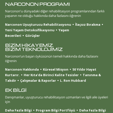
NARCONON PROGRAMI
Narconon'u dünyadaki diğer rehabilitasyon programlarından farklı
yapanın ne olduğu hakkında daha fazlasını öğrenin
Narconon Uyuşturucu Rehabilitasyonu
İlaçsız Bırakma
Yeni Yaşam Detoksifikasyonu
Yaşam
Becerileri
Görüşler
BİZİM HİKAYEMİZ.
BİZİM TEKNOLOJİMİZ
Narconon’un başarı öyküsünün temeli hakkında daha fazlasını
öğrenin
Narconon Hakkında
Küresel Misyon
50 Yıldır Hayat
Kurtarır.
Her Kıta’da Birinci Kalite Tesisler
Tanınma &
Takdir
Çalışmalar & Raporlar
L. Ron Hubbard
EK BİLGİ
Danışmanlar, uyuşturucu rehabilitasyon uzmanları ve ilgili aile üyeleri
için
Daha Fazla Bilgi
Program Bilgi Portföyü
Daha Fazla Bilgi