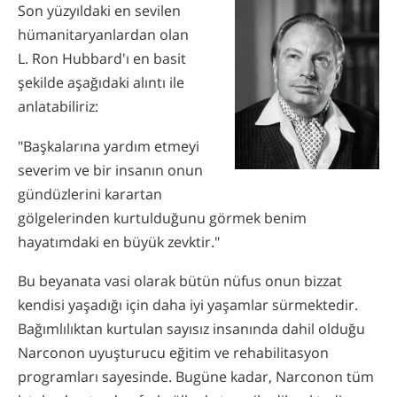
Son yüzyıldaki en sevilen
Norsk
hümanitaryanlardan olan
Portuguès
L. Ron Hubbard'ı en basit
Русский (Russian)
şekilde aşağıdaki alıntı ile
anlatabiliriz:
Svenska
繁體中文 (Chinese)
"Başkalarına yardım etmeyi
severim ve bir insanın onun
Arabic
gündüzlerini karartan
Nepali
gölgelerinden kurtulduğunu görmek benim
Ukrainian
hayatımdaki en büyük zevktir."
Czech
Bu beyanata vasi olarak bütün nüfus onun bizzat
Turkish
kendisi yaşadığı için daha iyi yaşamlar sürmektedir.
Bağımlılıktan kurtulan sayısız insanında dahil olduğu
Tüm Bölgeler/Diller
Narconon uyuşturucu eğitim ve rehabilitasyon
programları sayesinde. Bugüne kadar, Narconon tüm