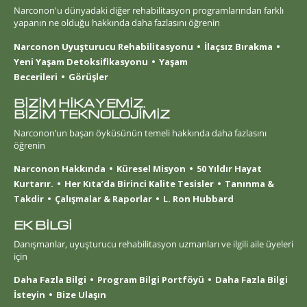
Narconon'u dünyadaki diğer rehabilitasyon programlarından farklı
yapanın ne olduğu hakkında daha fazlasını öğrenin
Narconon Uyuşturucu Rehabilitasyonu
İlaçsız Bırakma
Yeni Yaşam Detoksifikasyonu
Yaşam
Becerileri
Görüşler
BİZİM HİKAYEMİZ.
BİZİM TEKNOLOJİMİZ
Narconon’un başarı öyküsünün temeli hakkında daha fazlasını
öğrenin
Narconon Hakkında
Küresel Misyon
50 Yıldır Hayat
Kurtarır.
Her Kıta’da Birinci Kalite Tesisler
Tanınma &
Takdir
Çalışmalar & Raporlar
L. Ron Hubbard
EK BİLGİ
Danışmanlar, uyuşturucu rehabilitasyon uzmanları ve ilgili aile üyeleri
için
Daha Fazla Bilgi
Program Bilgi Portföyü
Daha Fazla Bilgi
İsteyin
Bize Ulaşın