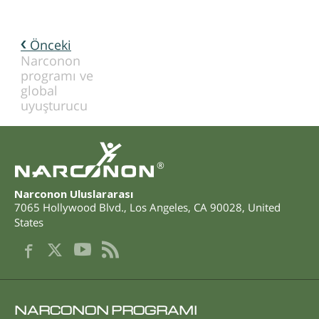
Önceki
Narconon
programı ve
global
uyuşturucu
®
Narconon Uluslararası
7065 Hollywood Blvd.
,
Los Angeles
,
CA
90028
,
United
States
NARCONON PROGRAMI