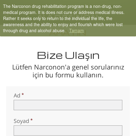
The Narconon drug rehabilitation program is a non-drug, non-
English
medical program. It is does not cure or address medical illness.
Rather it seeks only to return to the individual the life, the
Dansk
awareness and the ability to enjoy and flourish which were lost
through drug and alcohol abuse.
Tamam
Deutsch
ARAYIN
Ελληνικά (Greek)
Bize Ulaşın
Español
Français
Lütfen Narconon'a genel sorularınız
için bu formu kullanın.
Hebrew
Magyar
Ad
Italiano
日本語 (Japanese)
Macedonian
Soyad
Nederlands