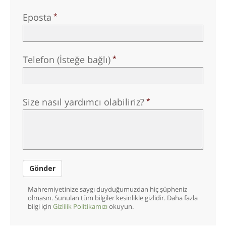
Norsk
Eposta
Portuguès
Русский (Russian)
Telefon (İsteğe bağlı)
Svenska
繁體中文 (Chinese)
Arabic
Size nasıl yardımcı olabiliriz?
Nepali
Ukrainian
Czech
Gönder
Turkish
Tüm Bölgeler/Diller
Mahremiyetinize saygı duyduğumuzdan hiç şüpheniz
olmasın. Sunulan tüm bilgiler kesinlikle gizlidir. Daha fazla
bilgi için
Gizlilik Politikamızı
okuyun.