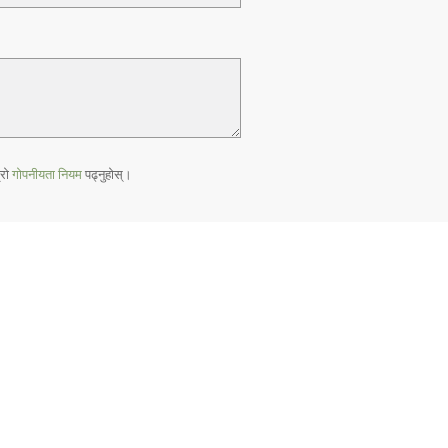
Nederlands
Norsk
Portuguès
Русский (Russian)
Svenska
्रो
गोपनीयता नियम
पढ्नुहोस्।
繁體中文 (Chinese)
Arabic
Nepali
Ukrainian
Czech
Turkish
सबै क्षेत्र /भाषा