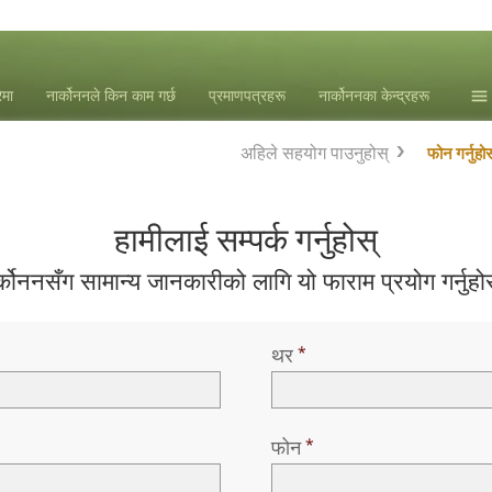
ेमा
नार्कोननले किन काम गर्छ
प्रमाणपत्रहरू
नार्कोननका केन्द्रहरू
समा
अहिले सहयोग पाउनुहोस्
फोन गर्नुहोस
एल. 
हामीलाई सम्पर्क गर्नुहोस्
र्कोननसँग सामान्य जानकारीको लागि यो फाराम प्रयोग गर्नुहो
थर
फोन