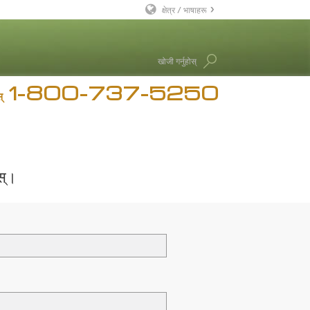
क्षेत्र / भाषाहरू
English
खोजी गर्नुहोस्
Dansk
1-800-737-5250
Deutsch
चार
्
Ελληνικά (Greek)
रन हब्बर्ड
Español
Français
स्।
Hebrew
Magyar
Italiano
日本語 (Japanese)
Macedonian