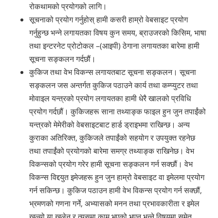
रोकथामको प्रयोगको लागि।
सूचनाको प्रयोग गर्नुहोस् हामी कसरी हाम्रो वेबसाइट प्रयोग
गर्नुहुन्छ भन्ने लगायतका विषय कुन समय, ब्राउजरको किसिम, भाषा
तथा इन्टरनेट प्रोटोकल –(आइपी) ठेगाना लगायतका बारेमा हामी
सूचना सङ्कलन गर्दछौं।
कुकिज तथा वेभ विकन्स लगायतबाट सूचना सङ्कलन। सूचना
सङ्कलन जस अन्तर्गत कुकिज पठाउने कार्य तथा कम्प्युटर तथा
मोवाइल यन्त्रको प्रयोग लगायतका हामी धेरै खालको प्रविधि
प्रयोग गर्दछौं। कुकिजहरू साना तथ्याङ्क फाइल हुन जुन तपाईंको
यन्त्रको मेमेरीको वेबसाइटबाट हार्ड ड्राइभमा राखिन्छ। अन्य
कुराका अतिरिक्त, कुकिजले तपाईंको सहयोग र उपयुक्त रहनेछ
तथा तपाईंको प्रयोगको बारेमा समग्र तथ्याङ्क राखिनेछ। वेभ
विकन्सको प्रयोग गरेर हामी सूचना सङ्कलन गर्न सक्छौं। वेभ
विकन्स विद्दयुत इमेजहरू हुन जुन हाम्रो वेबसाइट वा इमेलमा प्रयोग
गर्न सकिन्छ। कुकिज पठाउन हामी वेभ विकन्स प्रयोग गर्न सक्छौं,
भ्रमणको गणना गर्ने, अभ्यासको मनन तथा प्रभावकारीता र इमेल
खुल्यो या खुलेन र त्यसमा काम भएको भएन भन्ने विषयमा समेत