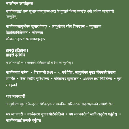
नार्कोनन कार्यक्रम
नार्कोननलाई अन्य सुधार केन्द्रहरूभन्दा के कुराले भिन्न बनाउँछ भनी अधिक जानकारी
लिनुहोस्।
नार्कोनन लागुऔषध सुधार केन्द्र
लागुऔषध रहित विथड्रल
न्यु लाइफ
डिटक्सिफिकेसन
जीवनका
कौशलताहरू
प्रमाणपत्रहरू
हाम्रो इतिहास।
हाम्रो ‍प्रविधि
नार्कोननको सफलताको इतिहासको बारेमा जान्नुहोस्।
नार्कोननको बारेमा
विश्वव्यापी लक्ष्य
५० वर्ष देखि : लागुऔषध मुक्त जीवनको सेवामा
समर्पित
विश्व-स्तरीय सुबिधाहरू
पहिचान र मुल्यांकन
अध्ययन तथा रिपोर्टहरू
एल.
रन हब्बर्ड
थप जानकारी
लागुऔषध सुधार केन्द्रका पेशेवरहरू र सम्बन्धित परिवारका सदस्यहरूको परामर्श सेवा
थप जानकारी
कार्यक्रम सूचना पोर्टफोलियो
थप जानकारीको लागि अनुरोध गर्नुहोस्
नार्कोननलाई सम्पर्क गर्नुहोस्