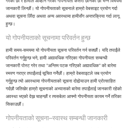
गरेका छौं र हामीले आव्हान गरेको गोपनीयता कसरी छानेको छौं भन्ने विषयमा
Nederlands
जानकारी लिन्छौं। यो गोपनीयताको सूचनाले हाम्रो वेबसाइट प्रयोग गर्दा
Norsk
अथवा सूचना लिँदा अथवा अन्य अवस्थामा हामीसँग अन्तरक्रिया गर्दा लागू
हुन्छ।
Portuguès
यो गोपनीयताको सूचनामा परिवर्तन हुन्छ
Русский (Russian)
Svenska
हामी समय-समयमा यो गोपनीयता सूचना परिवर्तन गर्न सक्छौं। यदि तपाईंले
繁體中文 (Chinese)
परिवर्तन गर्नुहुन्छ भने, हामी अद्यावधिक गरिएका गोपनीयता सम्बन्धी
जानकारी पोस्ट गरेर तथा "अन्तिम पटक गरिएको अद्यावधिक" को बारेमा
Arabic
स्मरण गराएर तपाईंलाई सूचित गर्नेछौं। हाम्रो वेबसाइटले जब प्रयोग
Nepali
गर्नुहुन्छ त्यो अवस्थामा गोपनीयताको सूचना दोहोर्‍याउन हामी प्रोत्साहित
Ukrainian
गर्दछौ जतिखेर हाम्रो सूचनाको अभ्यासको बारेमा तपाईंलाई जानकारी रहेको
अवस्था भएको देख्न चाहन्छौं र त्यसबेला आफ्नो गोपनीयता कायम गर्ने तरिका
Czech
सिकाउछौं।
Turkish
गोपनीयताको सूचना—स्वास्थ सम्बन्धी जानकारी
सबै क्षेत्र /भाषा