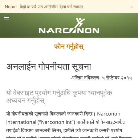
×
Nepali. केही वा सबै पाठ अंग्रेजीमा देखा पर्न सक्छन्।
English
Dansk
Deutsch
फोन गर्नुहोस्
Ελληνικά (Greek)
अनलाईन गोपनीयता सूचना
Español
Français
अन्तिम नविकरणः ५ सेप्टेम्बर २०१५
Hebrew
यो वेबसाइट प्रयोग गर्नुअघि कृपया ध्यानपूर्वक
अध्ययन गर्नुहोस्
Magyar
Italiano
यो गोपनीयताको सूचनाले विवरणको जानकारी दिन्छ। Narconon
日本語 (Japanese)
International (“Narconon Int”) नार्कोननले यो वेबसाइटमार्फत
तपाईंको विषयमा जानकारी लिन्छ, हामीले त्यो जानकारी कसरी प्रयोग
Macedonian