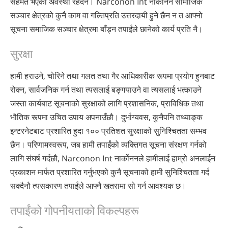
सहमत भएको अवस्था रहँदैन। Narconon Int नार्कोनन सामाजिक
सञ्चार क्षेत्रको कुनै काम वा गल्तिप्रति उत्तरदायी हुने छैन न त आफ्नो
सूचना समाजिक सञ्चार क्षेत्रमा बाँड्न तपाईंले छानेको कार्य प्रति नै।
सुरक्षा
हामी हराउने, चोरिने तथा गलत तथा गैर आधिकारीक रूपमा प्रयोग हुनबाट
रोक्न, सार्वजनिक गर्न तथा त्यसलाई बङ्गयाउने वा त्यसलाई भत्काउने
जस्ता कार्यबाट सूचनाको सुरक्षाको लागि प्रशासनिक, प्राविधिक तथा
भौतिक रूपमा उचित उपाय अपनाउँछौ। दुर्भाग्यवस, कुनैपनि तथ्याङ्क
इन्टरनेटबाट प्रशारित हुदा १०० प्रतिशत सुरक्षाको सुनिश्चितता सम्भव
छैन। परिणामस्वरूप, जब हामी तपाईंको व्यक्तिगत सूचना संरक्षण गर्नको
लागि संघर्ष गर्दछौ, Narconon Int नार्कोननले हामीलाई हाम्रो अनलाईन
प्रकाशन मार्फत प्रशारित गर्नुभएको कुनै सूचनाको हामी सुनिश्चितता गर्द
सक्दैनौ त्यसकारण तपाईंले आफ्नै खतरामा सो गर्न आवश्यक छ।
तपाईंको गोपनीयताको विकल्पहरू