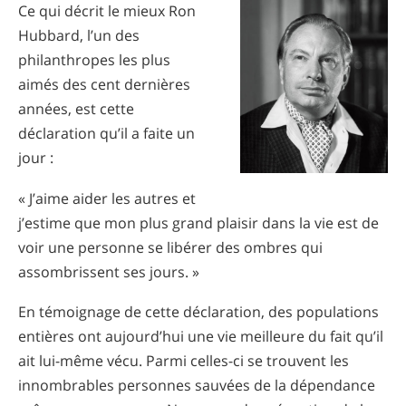
Ce qui décrit le mieux Ron
Norvégien
Hubbard, l’un des
Portugais
philanthropes les plus
Russe
aimés des cent dernières
années, est cette
Suédois
déclaration qu’il a faite un
Chinois
jour :
Arabe
« J’aime aider les autres et
Népalais
j’estime que mon plus grand plaisir dans la vie est de
Ukrainien
voir une personne se libérer des ombres qui
assombrissent ses jours. »
Croate
Turc
En témoignage de cette déclaration, des populations
entières ont aujourd’hui une vie meilleure du fait qu’il
Toutes régions/langues
ait lui-même vécu. Parmi celles-ci se trouvent les
innombrables personnes sauvées de la dépendance