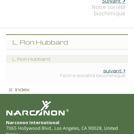
Suivant
Notre société
biochimique
L. Ron Hubbard
L. Ron Hubbard
suivant
Notre société biochimique
≡
index
®
Narconon International
7065 Hollywood Blvd.
,
Los Angeles
,
CA
90028
,
United