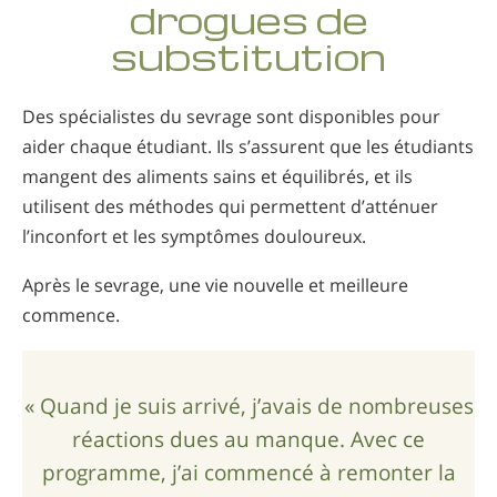
drogues de
Norvégien
substitution
Portugais
Russe
Des spécialistes du sevrage sont disponibles pour
Suédois
aider chaque étudiant. Ils s’assurent que les étudiants
Chinois
mangent des aliments sains et équilibrés, et ils
utilisent des méthodes qui permettent d’atténuer
Arabe
l’inconfort et les symptômes douloureux.
Népalais
Après le sevrage, une vie nouvelle et meilleure
Ukrainien
commence.
Croate
Turc
« Quand je suis arrivé, j’avais de nombreuses
Toutes régions/langues
réactions dues au manque. Avec ce
programme, j’ai commencé à remonter la