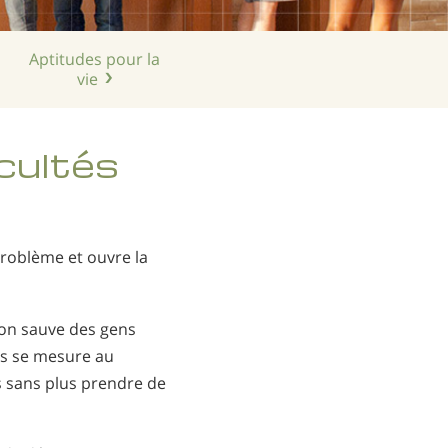
Néerlandais
Norvégien
Aptitudes pour la
Portugais
vie
Russe
Suédois
cultés
Chinois
Arabe
problème et ouvre la
Népalais
Ukrainien
non sauve des gens
Croate
ès se mesure au
Turc
 sans plus prendre de
Toutes régions/langues