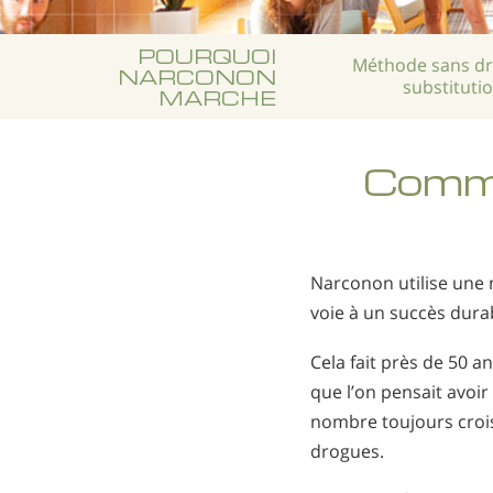
POURQUOI
Méthode sans d
NARCONON
substituti
MARCHE
Comme
Narconon utilise une 
voie à un succès dura
Cela fait près de 50 
que l’on pensait avoi
nombre toujours croi
drogues.