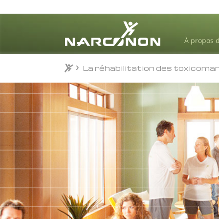
À propos 
La réhabilitation des toxicoma
⨯