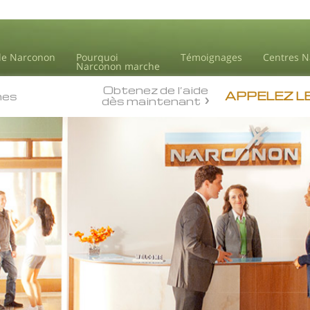
de Narconon
Pourquoi
Témoignages
Centres 
Narconon marche
Obtenez de l’aide
APPELEZ L
nes
dès maintenant