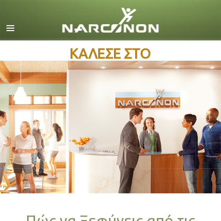
Αγγλικά
Δανέζικα
Ολλανδικά
ΚΑΛΕΣΕ ΣΤΟ
Ελληνικά
Ισπανικά
Γαλλικά
Εβραϊκά
Ούγγρικα
Ιταλικά
日本語 (Ιαπωνικά)
Σερβομακεδονικά
Ολλανδία
Πώς να Ξεφύγεις από τις