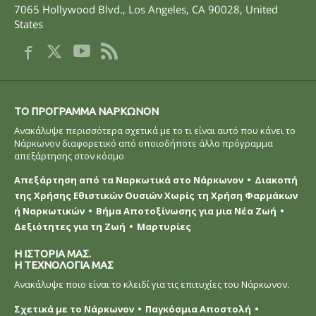
7065 Hollywood Blvd.
,
Los Angeles
,
CA
90028
,
United
States
ΤΟ ΠΡOΓΡΑΜΜΑ ΝAΡΚΩΝΟΝ
Ανακάλυψε περισσότερα σχετικά με το τι είναι αυτό που κάνει το
Νάρκωνον διαφορετικό από οποιοδήποτε άλλο πρόγραμμα
απεξάρτησης στον κόσμο
Απεξάρτηση από τα Ναρκωτικά στο Νάρκωνον
Διακοπή
της Χρήσης Εθιστικών Ουσιών Χωρίς τη Χρήση Φαρμάκων
ή Ναρκωτικών
Βήμα Αποτοξίνωσης για μια Νέα Ζωή
Δεξιότητες για τη Ζωή
Μαρτυρίες
Η ΙΣΤΟΡΙΑ ΜΑΣ.
Η ΤΕΧΝΟΛΟΓΙΑ ΜΑΣ
Ανακάλυψε ποιο είναι το κλειδί για τις επιτυχίες του Νάρκωνον.
Σχετικά με το Νάρκωνον
Παγκόσμια Αποστολή