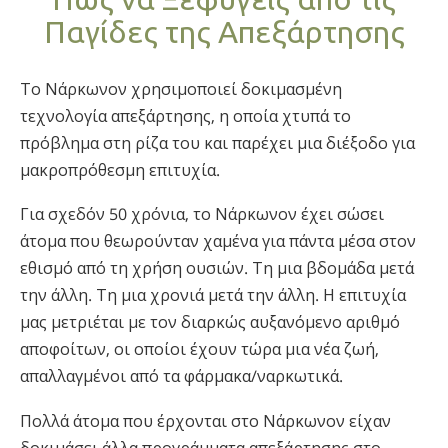
Νορβηγικά
Παγίδες της Απεξάρτησης
Πορτογαλικά
Русский (Ρωσικά)
Το Νάρκωνον χρησιμοποιεί δοκιμασμένη
τεχνολογία απεξάρτησης, η οποία χτυπά το
Σουηδικά
πρόβλημα στη ρίζα του και παρέχει μια διέξοδο για
繁體中文 (Κινεζικά)
μακροπρόθεσμη επιτυχία.
Αραβικά
Για σχεδόν 50 χρόνια, το Νάρκωνον έχει σώσει
Νεπαλέζικα
άτομα που θεωρούνταν χαμένα για πάντα μέσα στον
Ουκρανικά
εθισμό από τη χρήση ουσιών. Τη μια βδομάδα μετά
την άλλη. Τη μια χρονιά μετά την άλλη. Η επιτυχία
Κροατικά
μας μετριέται με τον διαρκώς αυξανόμενο αριθμό
Τουρκικά
αποφοίτων, οι οποίοι έχουν τώρα μια νέα ζωή,
Όλες οι Περιοχές/Γλώσσες
απαλλαγμένοι από τα φάρμακα/ναρκωτικά.
Πολλά άτομα που έρχονται στο Νάρκωνον είχαν