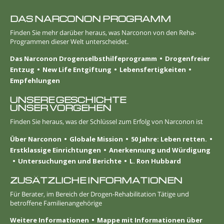
DAS NARCONON PROGRAMM
Finden Sie mehr darüber heraus, was Narconon von den Reha-
Programmen dieser Welt unterscheidet.
Das Narconon Drogenselbsthilfeprogramm
Drogenfreier
Entzug
New Life Entgiftung
Lebens­fertigkeiten
Empfehlungen
UNSERE GESCHICHTE
UNSER VORGEHEN
Finden Sie heraus, was der Schlüssel zum Erfolg von Narconon ist
Über Narconon
Globale Mission
50 Jahre: Leben retten.
Erstklassige Einrichtungen
Anerkennung und Würdigung
Untersuchungen und Berichte
L. Ron Hubbard
ZUSÄTZLICHE INFORMATIONEN
Für Berater, im Bereich der Drogen-Rehabilitation Tätige und
betroffene Familienangehörige
Weitere Informationen
Mappe mit Informationen über