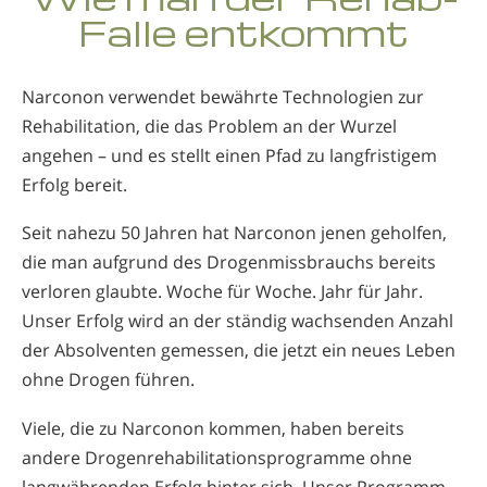
Norwegisch
Falle entkommt
Portugiesisch
Russisch
Narconon verwendet bewährte Technologien zur
Rehabilitation, die das Problem an der Wurzel
Schwedisch
angehen – und es stellt einen Pfad zu langfristigem
Chinesisch
Erfolg bereit.
Arabisch
Seit nahezu 50 Jahren hat Narconon jenen geholfen,
Nepali
die man aufgrund des Drogenmissbrauchs bereits
Ukrainisch
verloren glaubte. Woche für Woche. Jahr für Jahr.
Unser Erfolg wird an der ständig wachsenden Anzahl
Kroatisch
der Absolventen gemessen, die jetzt ein neues Leben
Türkisch
ohne Drogen führen.
Alle Regionen/Sprachen
Viele, die zu Narconon kommen, haben bereits
andere Drogenrehabilitationsprogramme ohne