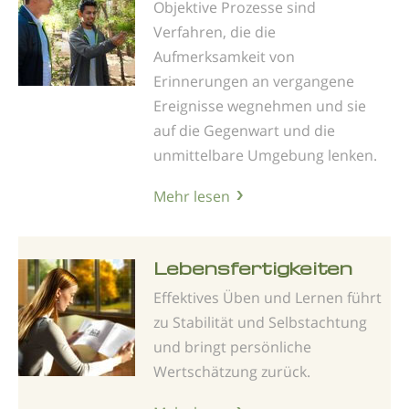
Objektive Prozesse sind
Verfahren, die die
Aufmerksamkeit von
Erinnerungen an vergangene
Ereignisse wegnehmen und sie
auf die Gegenwart und die
unmittelbare Umgebung lenken.
Mehr lesen
Lebens­fertigkeiten
Effektives Üben und Lernen führt
zu Stabilität und Selbstachtung
und bringt persönliche
Wertschätzung zurück.