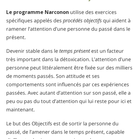
Norvégien
Le programme Narconon
utilise des exercices
Portugais
spécifiques appelés des
procédés objectifs
qui aident à
Russe
ramener l’attention d’une personne du passé dans le
présent.
Suédois
Chinois
Devenir stable dans le
temps présent
est un facteur
très important dans la détoxication. L’attention d’une
Arabe
personne peut littéralement être fixée sur des milliers
Népalais
de moments passés. Son attitude et ses
Ukrainien
comportements sont influencés par ces expériences
passées. Avec autant d’attention sur son passé, elle a
Croate
peu ou pas du tout d’attention qui lui reste pour ici et
Turc
maintenant.
Toutes régions/langues
Le but des Objectifs est de sortir la personne du
passé, de l’amener dans le temps présent, capable