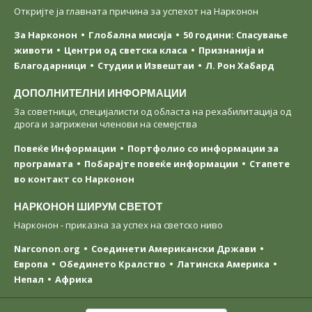
Откријте ја главната причина за успехот на Нарконон
За Нарконон
Глобална мисија
50 години: Спасување
животи
Центри од светска класa
Признанија и
Благодарници
Студии и Извештаи
Л. Рон Хабард
ДОПОЛНИТЕЛНИ ИНФОРМАЦИИ
За советници, специјалисти од областа на рехабилитација од
дрога и загрижени членови на семејства
Повеќе Информации
Портфолио со информации за
програмата
Побарајте повеќе информации
Стапете
во контакт со Нарконон
НАРКОНОН ШИРУМ СВЕТОТ
Нарконон - приказна за успех на светско ниво
Narconon.org
Соединети Американски Држави
Европа
Обединето Кралство
Латинска Америка
Непал
Африка