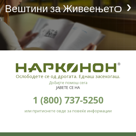
Вештини за Живеењетo
®
Ослободете се од дрогата. Еднаш засекогаш.
Добијте помош сега
ЈАВЕТЕ СЕ НА
1 (800) 737-5250
или притиснете овде за повеќе информации