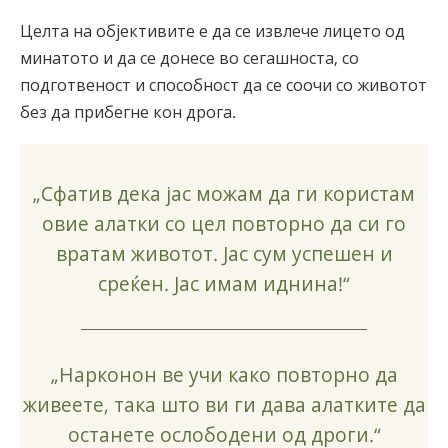
Целта на објективите е да се извлече лицето од
минатото и да се донесе во сегашноста, со
подготвеност и способност да се соочи со животот
без да прибегне кон дрога.
„Сфатив дека јас можам да ги користам
овие алатки со цел повторно да си го
вратам животот. Јас сум успешен и
среќен. Јас имам иднина!“
„Нарконон ве учи како повторно да
живеете, така што ви ги дава алатките да
останете ослободени од дроги.“