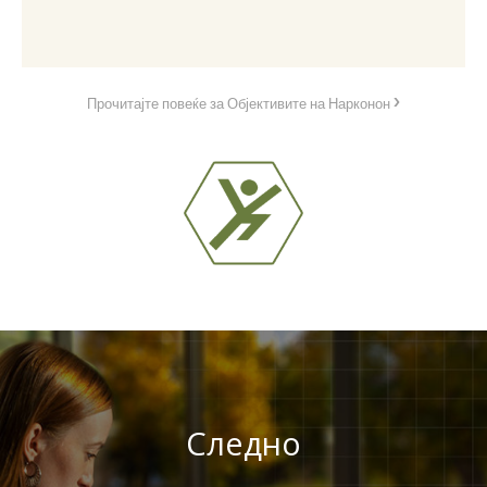
Прочитајте повеќе за Објективите на Нарконон
Следно