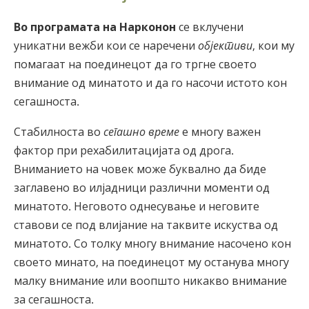
Norsk
Во програмата на Нарконон
се вклучени
Portuguès
уникатни вежби кои се наречени
објективи
, кои му
Русский (Russian)
помагаат на поединецот да го тргне своето
внимание од минатото и да го насочи истото кон
Svenska
сегашноста.
繁體中文 (Chinese)
Стабилноста во
сегашно време
е многу важен
Arabic
фактор при рехабилитацијата од дрога.
Nepali
Вниманието на човек може буквално да биде
Ukrainian
заглавено во илјадници различни моменти од
минатото. Неговото однесување и неговите
Czech
ставови се под влијание на таквите искуства од
Turkish
минатото. Со толку многу внимание насочено кон
Сите региони/јазици
своето минато, на поединецот му останува многу
малку внимание или воопшто никакво внимание
за сегашноста.