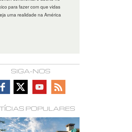
Holandês
ico para fazer com que vidas
Noruego
eja uma realidade na América
Português
Russo
Sueco
Chinês
Árabe
SIGA-NOS
Nepalês
Follow
Follow
Follow
Follow
Ucraniano
on
on
on
on
Croata
Facebook
X
YouTube
RSS
TÍCIAS POPULARES
Turco
Todas as Regiões/Línguas