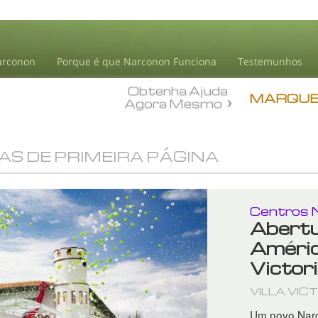
arconon
Porque é que Narconon Funciona
Testemunhos
Obtenha Ajuda
MARQUE
Agora Mesmo
IAS DE PRIMEIRA PÁGINA
Centros 
Abertu
América
Victor
VILLA VIC
Um novo Narc