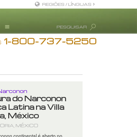
REGIÕES / LÍNGUAS
Inglês
PESQUISAR
Dinamarquês
1-800-737-5250
Alemão
Centros Narconon
:
Grego
Notícias
Espanhol
L. Ron Hubbard
Francês
Hebreu
Narconon
Húngaro
ra do Narconon
 Latina na Villa
Italiano
ia, México
Japonês
TORIA, MÉXICO
Macedónio
onon continental é aberto no