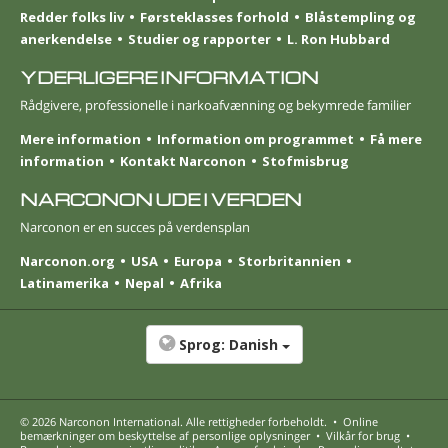
Redder folks liv
Førsteklasses forhold
Blåstempling og
anerkendelse
Studier og rapporter
L. Ron Hubbard
YDERLIGERE INFORMATION
Rådgivere, professionelle i narkoafvænning og bekymrede familier
Mere information
Information om programmet
Få mere
information
Kontakt Narconon
Stofmisbrug
NARCONON UDE I VERDEN
Narconon er en succes på verdensplan
Narconon.org
USA
Europa
Storbritannien
Latinamerika
Nepal
Afrika
Sprog:
Danish
© 2026
Narconon International
. Alle rettigheder forbeholdt.
•
Online
bemærkninger om beskyttelse af personlige oplysninger
•
Vilkår for brug
•