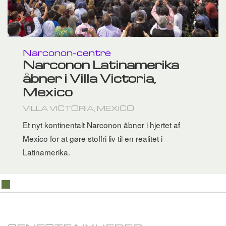
Norsk
Português
Russisk
Narconon-centre
Svensk
Narconon Latinamerika
åbner i Villa Victoria,
Kinesisk
Mexico
Arabisk
VILLA VICTORIA, MEXICO
Nepalesisk
Et nyt kontinentalt Narconon åbner i hjertet af
Ukrainsk
Mexico for at gøre stoffri liv til en realitet i
Latinamerika.
Kroatisk
Tyrkisk
Alle sprog