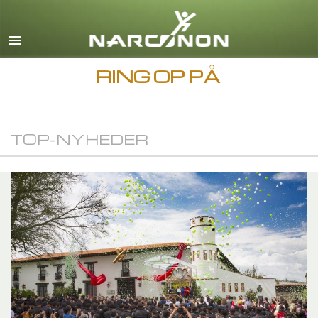
Engelsk
Dansk
Deutsch
RING OP PÅ
Græsk
Español
TOP-NYHEDER
Français
Hebraisk
Magyar
Italiano
Japansk
Makedonsk
Nederlands