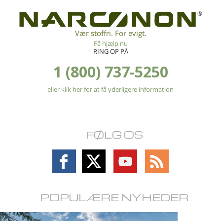
®
Vær stoffri. For evigt.
Få hjælp nu
RING OP PÅ
1 (800) 737-5250
eller klik her for at få yderligere information
FØLG OS
Follow
Follow
Follow
Follow
on
on
on
on
Facebook
X
YouTube
RSS
POPULÆRE NYHEDER