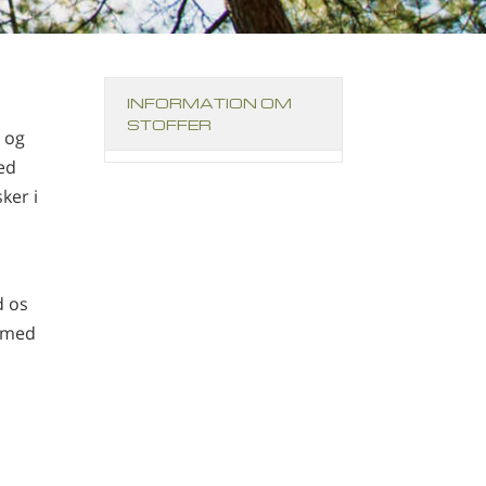
Nederlands
Norsk
Português
INFORMATION OM
Russisk
STOFFER
 og
Svensk
ed
ker i
Kinesisk
Arabisk
Nepalesisk
d os
Ukrainsk
e med
Kroatisk
Tyrkisk
Alle sprog