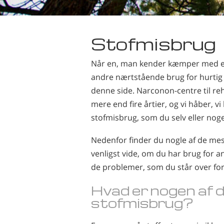
Stofmisbrug
Når en, man kender kæmper med et 
andre nærtstående brug for hurtig
denne side. Narconon-centre til re
mere end fire årtier, og vi håber, v
stofmisbrug, som du selv eller nog
Nedenfor finder du nogle af de me
venligst vide, om du har brug for 
de problemer, som du står over for
Hvad er nogen af d
stofmisbrug
?