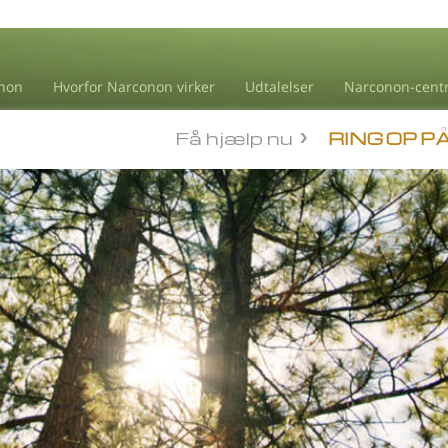
non
Hvorfor Narconon virker
Udtalelser
Narconon-cent
Få hjælp nu
RING OP P