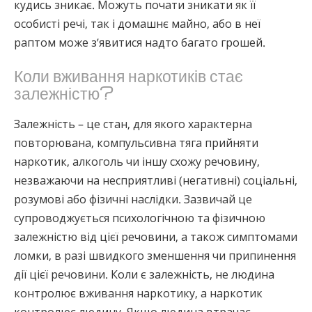
кудись зникає. Можуть почати зникати як її
особисті речі, так і домашнє майно, або в неї
раптом може з’явитися надто багато грошей.
Коли вживання наркотиків стає
залежністю?
Залежність – це стан, для якого характерна
повторювана, компульсивна тяга прийняти
наркотик, алкоголь чи іншу схожу речовину,
незважаючи на несприятливі (негативні) соціальні,
розумові або фізичні наслідки. Зазвичай це
супроводжується психологічною та фізичною
залежністю від цієї речовини, а також симптомами
ломки, в разі швидкого зменшення чи припинення
дії цієї речовини. Коли є залежність, не людина
контролює вживання наркотику, а наркотик
контролює людину. Якщо людина втрачає