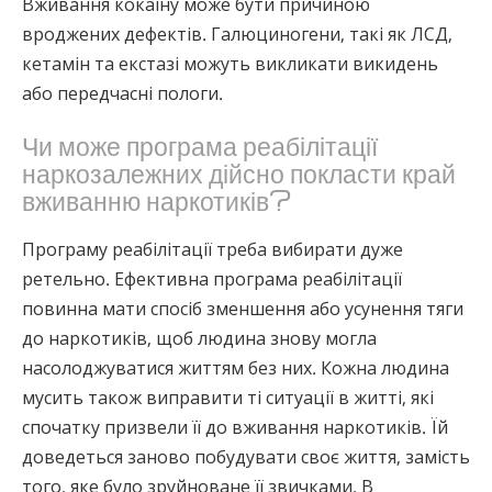
Вживання кокаїну може бути причиною
вроджених дефектів. Галюциногени, такі як ЛСД,
кетамін та екстазі можуть викликати викидень
або передчасні пологи.
Чи може програма реабілітації
наркозалежних дійсно покласти край
вживанню наркотиків?
Програму реабілітації треба вибирати дуже
ретельно. Ефективна програма реабілітації
повинна мати спосіб зменшення або усунення тяги
до наркотиків, щоб людина знову могла
насолоджуватися життям без них. Кожна людина
мусить також виправити ті ситуації в житті, які
спочатку призвели її до вживання наркотиків. Їй
доведеться заново побудувати своє життя, замість
того, яке було зруйноване її звичками. В