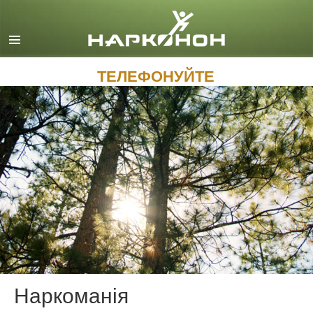
English
Dansk
Deutsch
ТЕЛЕФОНУЙТЕ
Ελληνικά (Greek)
Español
Français
Hebrew
Magyar
Italiano
日本語 (Japanese)
Macedonian
Наркоманія
Nederlands