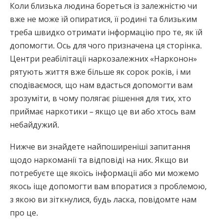
Коли близька людина бореться із залежністю чи
Norsk
вже не може їй опиратися, її родині та близьким
Portuguès
треба швидко отримати інформацію про те, як їй
Русский (Russian)
допомогти. Ось для чого призначена ця сторінка.
Центри реабілітації наркозалежних «Нарконон»
Svenska
рятують життя вже більше як сорок років, і ми
繁體中文 (Chinese)
сподіваємося, що нам вдасться допомогти вам
Arabic
зрозуміти, в чому полягає рішення для тих, хто
приймає наркотики – якщо це ви або хтось вам
Nepali
небайдужий.
Ukrainian
Нижче ви знайдете найпоширеніші запитання
Czech
щодо наркоманії та відповіді на них. Якщо ви
Turkish
потребуєте ще якоїсь інформації або ми можемо
Всі регіони/мови
якось іще допомогти вам впоратися з проблемою,
з якою ви зіткнулися, будь ласка, повідомте нам
про це.