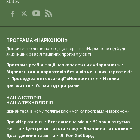
States
ПРОГРАМА «НАРКОНОН»
Дізнайтеся більше про те, що відрізняє «Нарконон» від будь-
яких інших реабілітаційних програм у світі
Програма реабілітації наркозалежних «Нарконон»
Відвикання від наркотиків без ліків чи інших наркотиків
Процедура детоксикації «Нове життя»
Навики
для життя
Успіхи від програми
НАША ІСТОРІЯ.
НАША ТЕХНОЛОГІЯ
Дізнайтеся, в чому полягає ключ успіху програми «Нарконон»
Про «Нарконон»
Всепланетна місія
50 років рятуємо
життя
Центри світового класу
Визнання та подяки
Дослідження та звіти
Л. Рон Хаббард