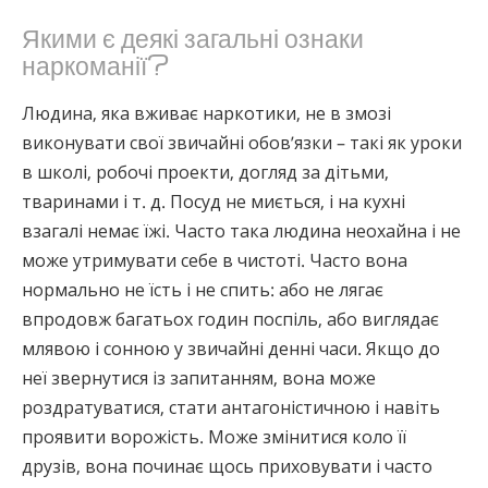
Якими є деякі загальні
ознаки
наркоманії
?
Людина, яка вживає наркотики, не в змозі
виконувати свої звичайні обов’язки – такі як уроки
в школі, робочі проекти, догляд за дітьми,
тваринами і т. д. Посуд не миється, і на кухні
взагалі немає їжі. Часто така людина неохайна і не
може утримувати себе в чистоті. Часто вона
нормально не їсть і не спить: або не лягає
впродовж багатьох годин поспіль, або виглядає
млявою і сонною у звичайні денні часи. Якщо до
неї звернутися із запитанням, вона може
роздратуватися, стати антагоністичною і навіть
проявити ворожість. Може змінитися коло її
друзів, вона починає щось приховувати і часто