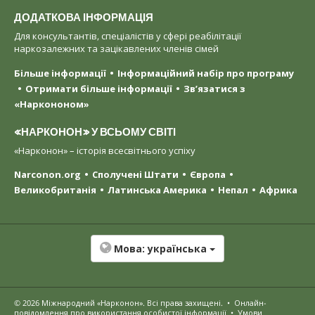
ДОДАТКОВА ІНФОРМАЦІЯ
Для консультантів, спеціалістів у сфері реабілітації
наркозалежних та зацікавлених членів сімей
Більше інформації
Інформаційний набір про програму
Отримати більше інформації
Зв’язатися з
«Наркононом»
«НАРКОНОН» У ВСЬОМУ СВІТІ
«Нарконон» – історія всесвітнього успіху
Narconon.org
Сполучені Штати
Європа
Великобританія
Латинська Америка
Непал
Африка
Мова:
українська
© 2026
Міжнародний «Нарконон»
. Всі права захищені.
•
Онлайн-
повідомлення про використання особистої інформації
•
Умови