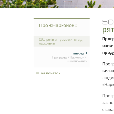
50 
Про «Нарконон»
рят
Прогр
50 років рятуємо життя від
наркотиків
означ
прод
вперед
Програма «Нарконон»:
її компоненти
Прогр
висна
≡
на початок
людин
«Нарк
Прогр
засно
става