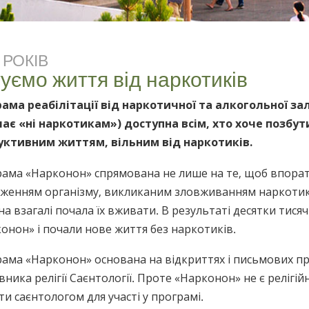
РОКІВ
уємо життя від наркотиків
ама реабілітації від наркотичної та алкогольної з
ає «ні наркотикам») доступна всім, хто хоче позбут
уктивним життям, вільним від наркотиків.
ама «Нарконон» спрямована не лише на те, щоб впорат
женням організму, викликаним зловживанням наркотикам
а взагалі почала їх вживати. В результаті десятки тис
онон» і почали нове життя без наркотиків.
ама «Нарконон» основана на відкриттях і письмових пр
вника релігії Саєнтології. Проте «Нарконон» не є реліг
ти саєнтологом для участі у програмі.