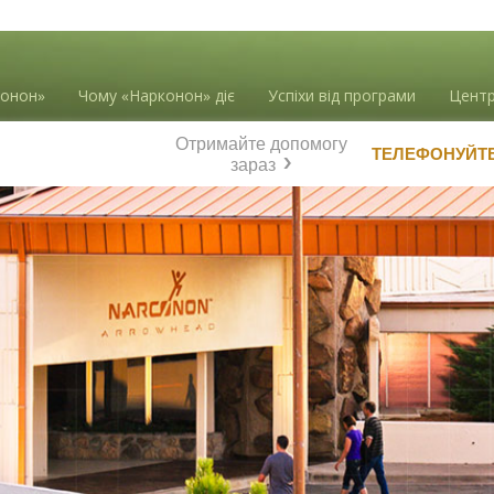
конон»
Чому «Нарконон» діє
Успіхи від програми
Центр
Отримайте допомогу
ТЕЛЕФОНУЙТ
зараз