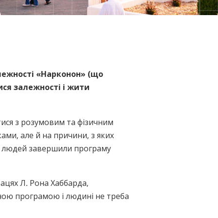
Nederlands
Norsk
Portuguès
Русский (Russian)
Svenska
алежності «Нарконон» (що
ися залежності і жити
繁體中文 (Chinese)
Arabic
ися з розумовим та фізичним
Nepali
и, але й на причини, з яких
Ukrainian
яч людей завершили програму
Czech
Turkish
ацях Л. Рона Хаббарда,
Всі регіони/мови
ійною програмою і людині не треба