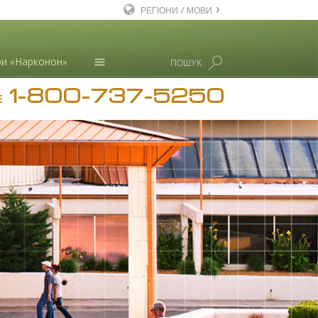
РЕГІОНИ / МОВИ
English
и «Нарконон»
ПОШУК
Dansk
1-800-737-5250
Deutsch
Новини
Е
Ελληνικά (Greek)
Л. Рон Хаббард
Español
Français
Hebrew
Magyar
Italiano
日本語 (Japanese)
Macedonian