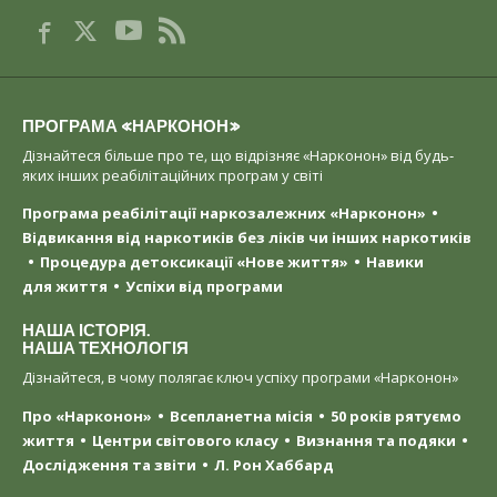
ПРОГРАМА «НАРКОНОН»
Дізнайтеся більше про те, що відрізняє «Нарконон» від будь-
яких інших реабілітаційних програм у світі
Програма реабілітації наркозалежних «Нарконон»
Відвикання від наркотиків без ліків чи інших наркотиків
Процедура детоксикації «Нове життя»
Навики
для життя
Успіхи від програми
НАША ІСТОРІЯ.
НАША ТЕХНОЛОГІЯ
Дізнайтеся, в чому полягає ключ успіху програми «Нарконон»
Про «Нарконон»
Всепланетна місія
50 років рятуємо
життя
Центри світового класу
Визнання та подяки
Дослідження та звіти
Л. Рон Хаббард