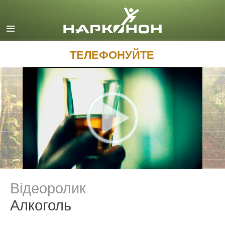
English
Dansk
Deutsch
ТЕЛЕФОНУЙТЕ
Ελληνικά (Greek)
Español
Français
Hebrew
Magyar
Italiano
日本語 (Japanese)
Відеоролик
Macedonian
Алкоголь
Nederlands