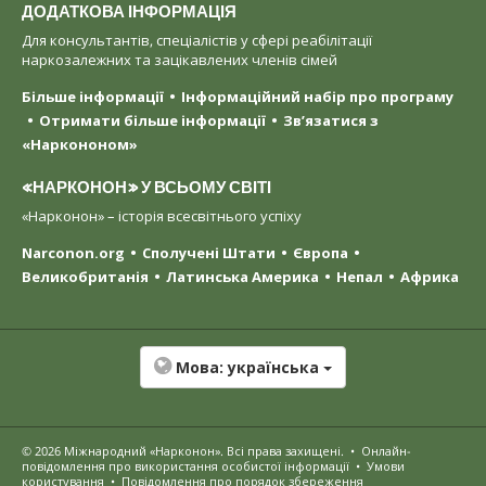
ДОДАТКОВА ІНФОРМАЦІЯ
Для консультантів, спеціалістів у сфері реабілітації
наркозалежних та зацікавлених членів сімей
Більше інформації
Інформаційний набір про програму
Отримати більше інформації
Зв’язатися з
«Наркононом»
«НАРКОНОН» У ВСЬОМУ СВІТІ
«Нарконон» – історія всесвітнього успіху
Narconon.org
Сполучені Штати
Європа
Великобританія
Латинська Америка
Непал
Африка
Мова:
українська
© 2026
Міжнародний «Нарконон»
. Всі права захищені.
•
Онлайн-
повідомлення про використання особистої інформації
•
Умови
користування
•
Повідомлення про порядок збереження