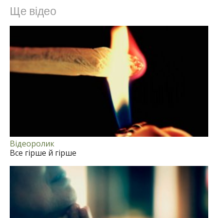
Norsk
Ще відео
Portuguès
Svenska
繁體中文 (Chinese)
Arabic
Nepali
Ukrainian
Czech
Відеоролик
Turkish
Все гірше й гірше
Всі регіони/мови