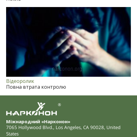
Відеоролик
Повна втрата контролю
®
Міжнародний «Нарконон»
7065 Hollywood Blvd.
,
Los Angeles
,
CA
90028
,
United
States