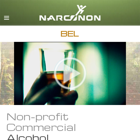
Engels
Deens
Duits
BEL
Grieks
Español
Frans
Hebreeuws
Magyar
Italiaanse
Japans
Non-profit
Macedonisch
Commercial
Nederlands
Alcohol