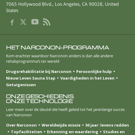
7065 Hollywood Blvd.
,
Los Angeles
,
CA
90028
,
United
States
HET NARCONON-PROGRAMMA
Kom erachter waardoor Narconon anders is dan alle andere
rehabprogramma’s ter wereld
Drugsrehabilitatie bij Narconon
Persoonlijke hulp
Nieuw Leven Sauna Stap
Vaardigheden in het Leven
Getuigenissen
ONZE GESCHIEDENIS.
ONZE TECHNOLOGIE
Leer meer over de sleutel die heeft geleid tot het jarenlange succes
van Narconon
Over Narconon
Wereldwijde missie
50 jaar: levens redden
Topfaciliteiten
Erkenning en waardering
Studies en