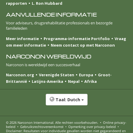
rapporten
L. Ron Hubbard
AANVULLENDE INFORMATIE
Voor adviseurs, drugsrehabilitatie professionals en bezorgde
familieleden
Meer informatie
Programma-informatie Portfolio
Vraag
om meer informatie
Neem contact op met Narconon
NARCONON WERELDWIJD
Narconon is wereldwijd een succesverhaal
Narconon.org
Verenigde Staten
Europa
Groot-
Brittannië
Latijns-Amerika
Nepal
Afrika
Taal:
Dutch
© 2026
Narconon International
. Alle rechten voorbehouden.
•
Online privacy-
beleid
•
Gebruiksrechtovereenkomst
•
Opmerking over privacy-beleid
•
Disclaimer: Resultaten voor individuele gevallen worden niet gegarandeerd en