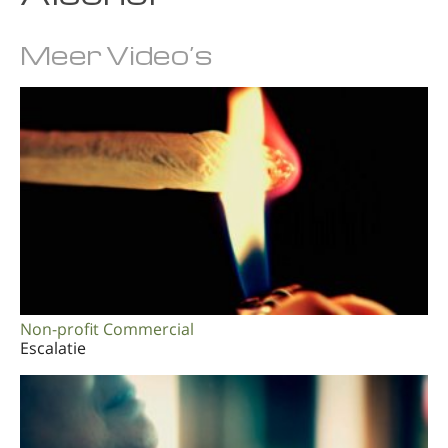
Noors
Meer Video’s
Portugues
Zweeds
Chinees
Arabisch
Nepalees
Oekraïens
Kroatisch
Turks
Non-profit Commercial
Alle regio’s/talen
Escalatie