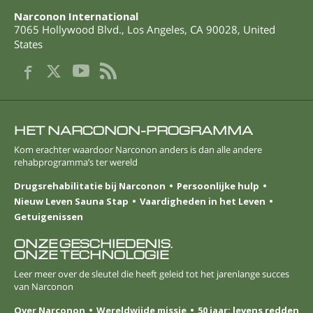
Narconon International
7065 Hollywood Blvd.
,
Los Angeles
,
CA
90028
,
United
States
HET NARCONON-PROGRAMMA
Kom erachter waardoor Narconon anders is dan alle andere
rehabprogramma’s ter wereld
Drugsrehabilitatie bij Narconon
Persoonlijke hulp
Nieuw Leven Sauna Stap
Vaardigheden in het Leven
Getuigenissen
ONZE GESCHIEDENIS.
ONZE TECHNOLOGIE
Leer meer over de sleutel die heeft geleid tot het jarenlange succes
van Narconon
Over Narconon
Wereldwijde missie
50 jaar: levens redden