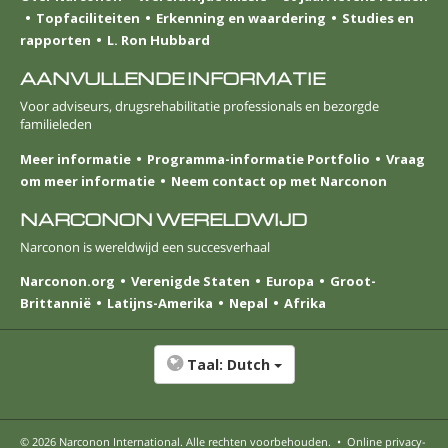
Topfaciliteiten
Erkenning en waardering
Studies en
rapporten
L. Ron Hubbard
AANVULLENDE INFORMATIE
Voor adviseurs, drugsrehabilitatie professionals en bezorgde
familieleden
Meer informatie
Programma-informatie Portfolio
Vraag
om meer informatie
Neem contact op met Narconon
NARCONON WERELDWIJD
Narconon is wereldwijd een succesverhaal
Narconon.org
Verenigde Staten
Europa
Groot-
Brittannië
Latijns-Amerika
Nepal
Afrika
Taal:
Dutch
© 2026
Narconon International
. Alle rechten voorbehouden.
•
Online privacy-