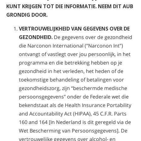
Noors
KUNT KRIJGEN TOT DIE INFORMATIE. NEEM DIT AUB
GRONDIG DOOR.
Portugues
Russisch
VERTROUWELIJKHEID VAN GEGEVENS OVER DE
GEZONDHEID.
De gegevens over de gezondheid
Zweeds
die Narconon International (“Narconon Int”)
Chinees
ontvangt of vastlegt over jou persoonlijk, in het
Arabisch
programma en die betrekking hebben op je
gezondheid in het verleden, het heden of de
Nepalees
toekomstige behandeling of betalingen voor
Oekraïens
gezondheidszorg, zijn “beschermde medische
Kroatisch
persoonsgegevens” onder de Federale wet die
bekendstaat als de Health Insurance Portability
Turks
and Accountability Act (HIPAA), 45 C.F.R. Parts
Alle regio’s/talen
160 and 164 [In Nederland is dit geregeld via de
Wet Bescherming van Persoonsgegevens]. De
vertrouwelijke gegevens over alcohol- en