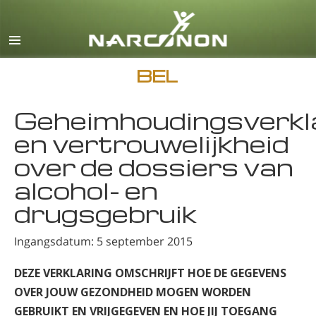
Engels
Deens
Duits
BEL
Grieks
Geheimhoudingsverkl
Español
en vertrouwelijkheid
Frans
over de dossiers van
Hebreeuws
alcohol- en
Magyar
drugsgebruik
Italiaanse
Ingangsdatum: 5 september 2015
Japans
DEZE VERKLARING OMSCHRIJFT HOE DE GEGEVENS
Macedonisch
OVER JOUW GEZONDHEID MOGEN WORDEN
Nederlands
GEBRUIKT EN VRIJGEGEVEN EN HOE JIJ TOEGANG