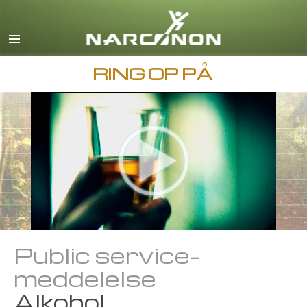
Engelsk
Dansk
Deutsch
RING OP PÅ
Græsk
Español
Français
Hebraisk
Magyar
Italiano
Japansk
Public service-
Makedonsk
meddelelse
Nederlands
Alkohol