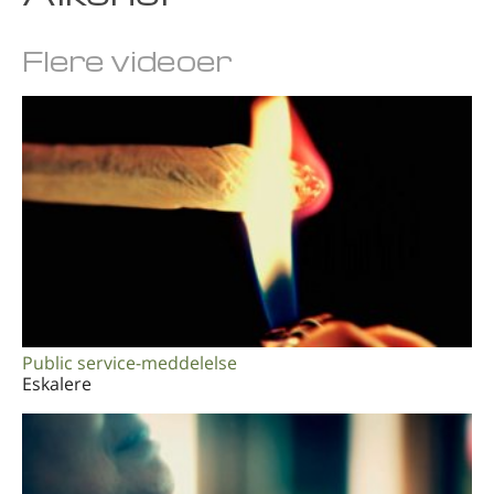
Norsk
Flere videoer
Português
Svensk
Kinesisk
Arabisk
Nepalesisk
Ukrainsk
Kroatisk
Tyrkisk
Public service-meddelelse
Alle sprog
Eskalere