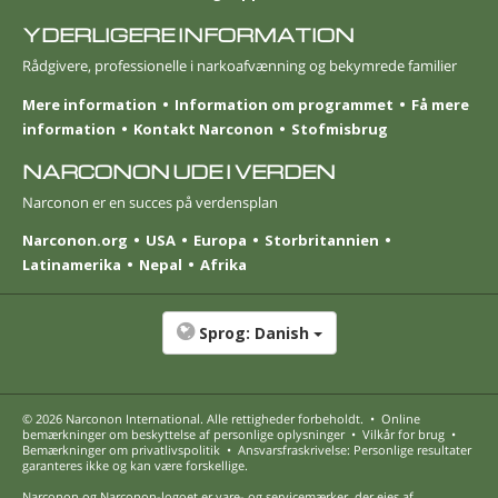
YDERLIGERE INFORMATION
Rådgivere, professionelle i narkoafvænning og bekymrede familier
Mere information
Information om programmet
Få mere
information
Kontakt Narconon
Stofmisbrug
NARCONON UDE I VERDEN
Narconon er en succes på verdensplan
Narconon.org
USA
Europa
Storbritannien
Latinamerika
Nepal
Afrika
Sprog:
Danish
© 2026
Narconon International
. Alle rettigheder forbeholdt.
•
Online
bemærkninger om beskyttelse af personlige oplysninger
•
Vilkår for brug
•
Bemærkninger om privatlivspolitik
•
Ansvarsfraskrivelse: Personlige resultater
garanteres ikke og kan være forskellige.
Narconon og Narconon-logoet er vare- og servicemærker, der ejes af