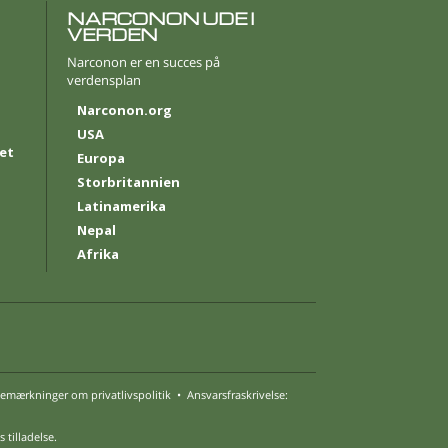
Nederlands
NARCONON UDE I
VERDEN
Norsk
Narconon er en succes på
Português
verdensplan
Narconon.org
Russisk
USA
Svensk
et
Europa
Storbritannien
Kinesisk
Latinamerika
Arabisk
Nepal
Afrika
Nepalesisk
Ukrainsk
Kroatisk
Tyrkisk
emærkninger om privatlivspolitik
•
Ansvarsfraskrivelse:
Alle sprog
tilladelse.