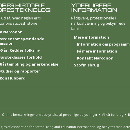
ORES HISTORIE
YDERLIGERE
ORES TEKNOLOGI
INFORMATION
 ud af, hvad nøglen er til
Rådgivere, professionelle i
conons succeshistorie
narkoafvænning og bekymrede
familier
m Narconon
Mere information
Verdensomspændende
mission
Information om programm
50 år: Redder folks liv
Få mere information
Førsteklasses forhold
Kontakt Narconon
Blåstempling og anerkendelse
Stofmisbrug
Studier og rapporter
 Ron Hubbard
•
Online bemærkninger om beskyttelse af personlige oplysninger
•
Vilkår for brug
•
B
jes af Association for Better Living and Education International og benyttes med deres 