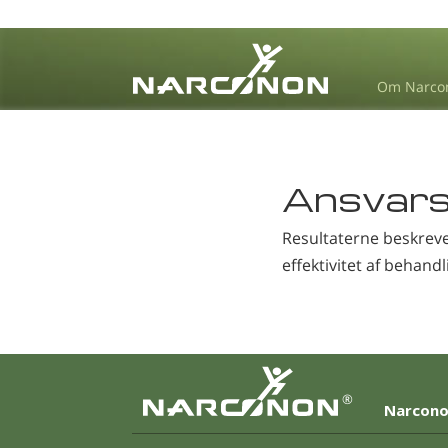
Om Narco
⨯
Ansvarsf
Resultaterne beskreve
effektivitet af behand
®
Narcono