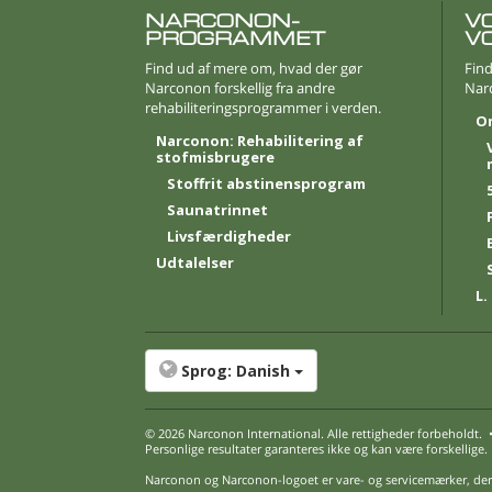
NARCONON-
V
PROGRAMMET
V
Find ud af mere om, hvad der gør
Find
Narconon forskellig fra andre
Nar
rehabiliteringsprogrammer i verden.
O
Narconon: Rehabilitering af
stofmisbrugere
Stoffrit abstinensprogram
Saunatrinnet
Livsfærdigheder
Udtalelser
L.
Sprog:
Danish
© 2026
Narconon International
. Alle rettigheder forbeholdt.
Personlige resultater garanteres ikke og kan være forskellige.
Narconon og Narconon-logoet er vare- og servicemærker, der e