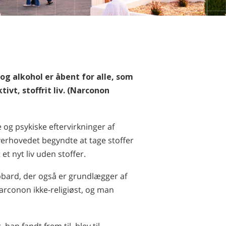
Nederlands
Norsk
Português
Russisk
Svensk
og alkohol er åbent for alle, som
vt, stoffrit liv. (Narconon
Kinesisk
Arabisk
 og psykiske eftervirkninger af
Nepalesisk
verhovedet begyndte at tage stoffer
Ukrainsk
et nyt liv uden stoffer.
Kroatisk
ard, der også er grundlægger af
Tyrkisk
Narconon ikke-religiøst, og man
Alle sprog
han fandt frem til, blev til