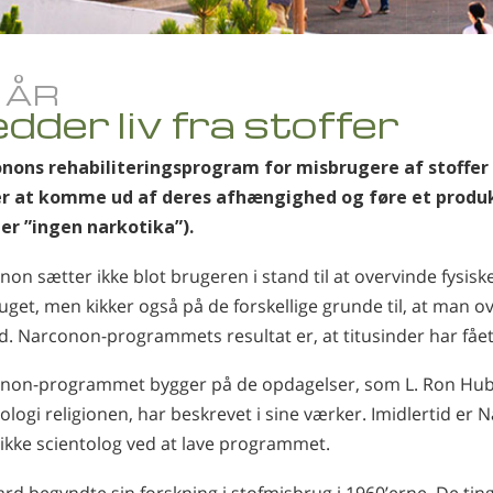
 ÅR
dder liv fra stoffer
nons rehabiliteringsprogram for misbrugere af stoffer 
r at komme ud af deres afhængighed og føre et produkti
er ”ingen narkotika”).
on sætter ikke blot brugeren i stand til at overvinde fysiske
get, men kikker også på de forskellige grunde til, at man o
tid. Narconon-programmets resultat er, at titusinder har fået 
non-programmet bygger på de opdagelser, som L. Ron Hubb
ologi religionen, har beskrevet i sine værker. Imidlertid er 
 ikke scientolog ved at lave programmet.
d begyndte sin forskning i stofmisbrug i 1960’erne. De ting, 