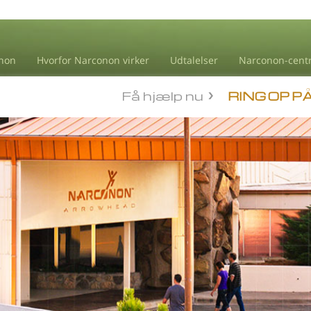
non
Hvorfor Narconon virker
Udtalelser
Narconon-cent
Få hjælp nu
RING OP P