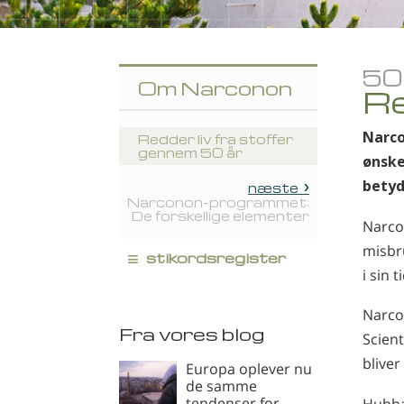
50
Om Narconon
Re
Narco
Redder liv fra stoffer
gennem 50 år
ønske
betyd
næste
Narconon-programmet:
De forskellige elementer
Narcon
misbru
≡
stikordsregister
i sin 
Narco
Fra vores blog
Scient
bliver
Europa oplever nu
de samme
tendenser for
Hubbar