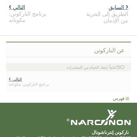
السابق
التالي
برنامج الناركونن:
الطريق إلى الحرية
مكوناته
من الإدمان
عن الناركونن
50عاماً: إنقاذ الحياة من المخدرات
التالي
برنامج الناركونن: مكوناته
≡
فهرس
®
ناركونن إنترناشونال