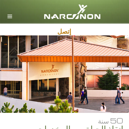
English
Dansk
Deutsch
إتصل
Ελληνικά (Greek)
Español
Français
Hebrew
Magyar
Italiano
日本語 (Japanese)
Macedonian
50 سنة
Nederlands
إنقاذ الحياة من المخدرات.