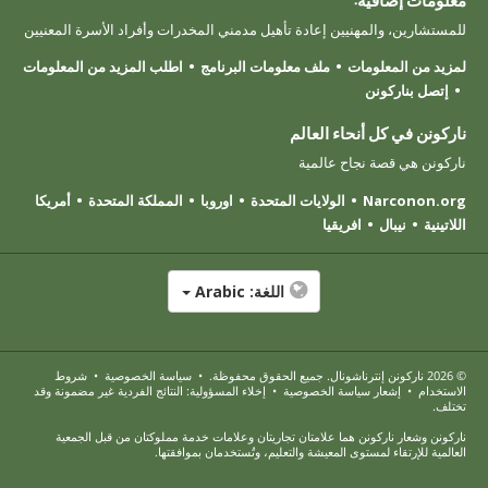
للمستشارين، والمهنيين إعادة تأهيل مدمني المخدرات وأفراد الأسرة المعنيين
لمزيد من المعلومات
ملف معلومات البرنامج
اطلب المزيد من المعلومات
إتصل بناركونن
ناركونن في كل أنحاء العالم
ناركونن هي قصة نجاح عالمية
Narconon.org
الولايات المتحدة
اوروبا
المملكة المتحدة
أمريكا
اللاتينية
نيبال
افريقيا
اللغة:
Arabic
© 2026
ناركونن إنترناشونال
. جميع الحقوق محفوظة.
•
سياسة الخصوصية
•
شروط
الاستخدام
•
إشعار سياسة الخصوصية
•
إخلاء المسؤولية: النتائج الفردية غير مضمونة وقد
تختلف.
ناركونن وشعار ناركونن هما علامتان تجاريتان وعلامات خدمة مملوكتان من قبل الجمعية
العالمية للإرتقاء لمستوى المعيشة والتعليم، وتُستخدمان بموافقتها.