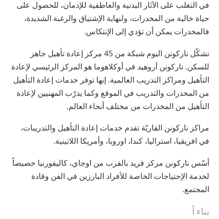
في التغلب على الآثار البدنية والعاطفية للإدمان، للحصول على
حياة خالية من المخدرات، ولنهاية الإشتياق والرغبة الشديدة،
فالمخدرات يمكن أن تؤدي إلى الإنتكاس.
تشكّل ناركونن اليوم شبكة من 45 مركز إعادة تأهيل جاهز
للسكن. ناركونن أروهيد في أوكلاهوما هو المركز الرئيسي لإعادة
التأهيل ومراكز التدريب العالمية. إنها توفر خدمات إعادة التأهيل
من المخدرات والتدريب في الموقع وكما يدرّب المهنيين لإعادة
التأهيل من المخدرات من مختلف أنحاء العالم.
مراكز ناركونن القاريّة تقدم خدمات إعادة التأهيل والتدريبات،
في افريقيا، استراليا، كندا، اوروبا، وأمريكا اللاتينية.
أسّس ناركونن مركز فريد بالقرب من اوجاي، كاليفورنيا خصيصاً
لخدمة الإحتياجات الخاصة للأفراد البارزين في الفن وقادة
المجتمع.
بناء أ