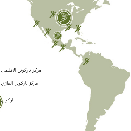
مركز ناركونن الإقليمي
مركز ناركونن القارّي
ناركونن