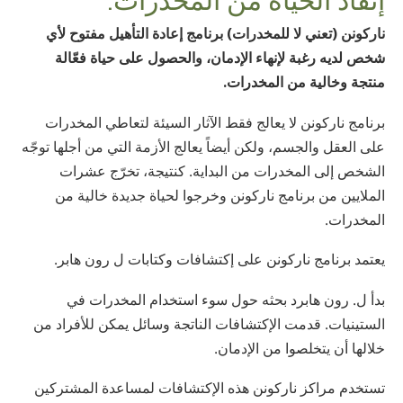
Norsk
ناركونن (تعني لا للمخدرات) برنامج إعادة التأهيل مفتوح لأي
Portuguès
شخص لديه رغبة لإنهاء الإدمان، والحصول على حياة فعّالة
Русский (Russian)
منتجة وخالية من المخدرات.
Svenska
برنامج ناركونن لا يعالج فقط الآثار السيئة لتعاطي المخدرات
繁體中文 (Chinese)
على العقل والجسم، ولكن أيضاً يعالج الأزمة التي من أجلها توجّه
الشخص إلى المخدرات من البداية. كنتيجة، تخرّج عشرات
Arabic
الملايين من برنامج ناركونن وخرجوا لحياة جديدة خالية من
Nepali
المخدرات.
Ukrainian
يعتمد برنامج ناركونن على إكتشافات وكتابات ل رون هابر.
Czech
بدأ ل. رون هابرد بحثه حول سوء استخدام المخدرات في
Turkish
الستينيات. قدمت الإكتشافات الناتجة وسائل يمكن للأفراد من
جميع المناطق / اللغات
خلالها أن يتخلصوا من الإدمان.
تستخدم مراكز ناركونن هذه الإكتشافات لمساعدة المشتركين