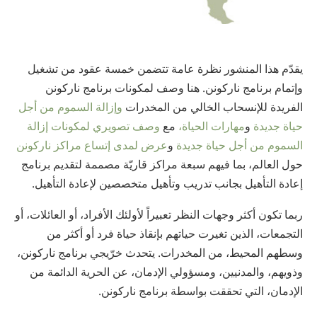
يقدّم هذا المنشور نظرة عامة تتضمن خمسة عقود من تشغيل
وإتمام برنامج ناركونن. هنا وصف لمكونات برنامج ناركونن
الفريدة للإنسحاب الخالي من المخدرات
وإزالة السموم من أجل
حياة جديدة
و
مهارات الحياة،
مع
وصف تصويري لمكونات إزالة
السموم من أجل حياة جديدة
و
عرض لمدى إتساع مراكز ناركونن
حول العالم، بما فيهم سبعة مراكز قاريّة مصممة لتقديم برنامج
إعادة التأهيل بجانب تدريب وتأهيل متخصصين لإعادة التأهيل.
ربما تكون أكثر وجهات النظر تعبيراً لأولئك الأفراد، أو العائلات، أو
التجمعات، الذين تغيرت حياتهم بإنقاذ حياة فرد أو أكثر من
وسطهم المحيط، من المخدرات. يتحدث خرّيجي برنامج ناركونن،
وذويهم، والمدنيين، ومسؤولي الإدمان، عن الحرية الدائمة من
الإدمان، التي تحققت بواسطة برنامج ناركونن.