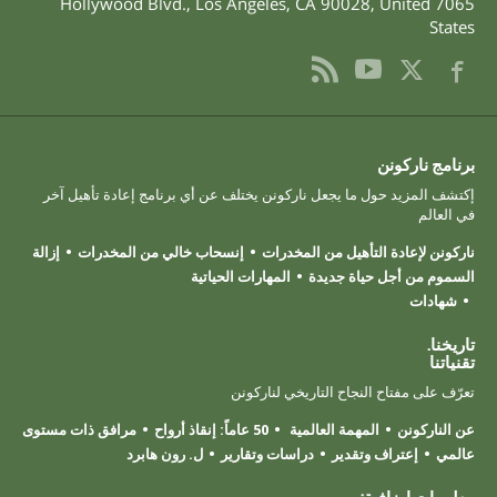
,
Los Angeles
,
CA
90028
,
United
7065 Hollywood Blvd.
States
برنامج ناركونن
إكتشف المزيد حول ما يجعل ناركونن يختلف عن أي برنامج إعادة تأهيل آخر
في العالم
ناركونن لإعادة التأهيل من المخدرات
إنسحاب خالي من المخدرات
إزالة
السموم من أجل حياة جديدة
المهارات الحياتية
شهادات
تاريخنا.
تقنياتنا
تعرّف على مفتاح النجاح التاريخي لناركونن
عن الناركونن
المهمة العالمية
50 عاماً: إنقاذ أرواح
مرافق ذات مستوى
عالمي
إعتراف وتقدير
دراسات وتقارير
ل. رون هابرد
معلومات إضافية: