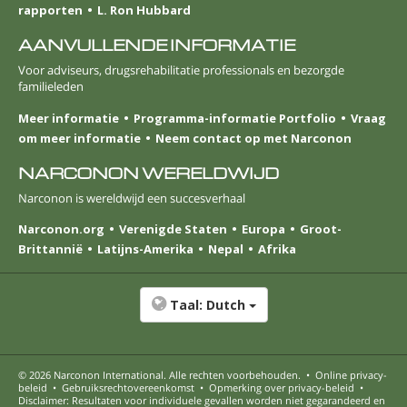
rapporten
L. Ron Hubbard
AANVULLENDE INFORMATIE
Voor adviseurs, drugsrehabilitatie professionals en bezorgde
familieleden
Meer informatie
Programma-informatie Portfolio
Vraag
om meer informatie
Neem contact op met Narconon
NARCONON WERELDWIJD
Narconon is wereldwijd een succesverhaal
Narconon.org
Verenigde Staten
Europa
Groot-
Brittannië
Latijns-Amerika
Nepal
Afrika
Taal:
Dutch
© 2026
Narconon International
. Alle rechten voorbehouden.
•
Online privacy-
beleid
•
Gebruiksrechtovereenkomst
•
Opmerking over privacy-beleid
•
Disclaimer: Resultaten voor individuele gevallen worden niet gegarandeerd en