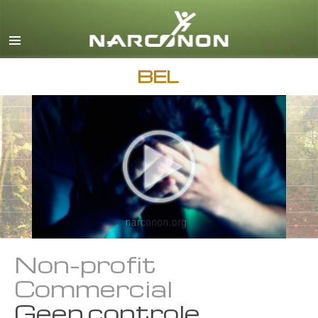
Engels
Deens
Duits
BEL
Grieks
Español
Frans
Hebreeuws
Magyar
Italiaanse
Japans
Non-profit
Macedonisch
Commercial
Nederlands
Geen controle