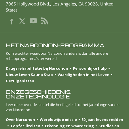
7065 Hollywood Blvd.
,
Los Angeles
,
CA
90028
,
United
States
HET NARCONON-PROGRAMMA
Kom erachter waardoor Narconon anders is dan alle andere
rehabprogramma’s ter wereld
Drugsrehabilitatie bij Narconon
Persoonlijke hulp
Nieuw Leven Sauna Stap
Vaardigheden in het Leven
Getuigenissen
ONZE GESCHIEDENIS.
ONZE TECHNOLOGIE
Leer meer over de sleutel die heeft geleid tot het jarenlange succes
van Narconon
Over Narconon
Wereldwijde missie
50 jaar: levens redden
Topfaciliteiten
Erkenning en waardering
Studies en