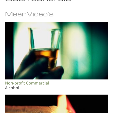
Noors
Meer Video’s
Portugues
Zweeds
Chinees
Arabisch
Nepalees
Oekraïens
Kroatisch
Turks
Non-profit Commercial
Alle regio’s/talen
Alcohol