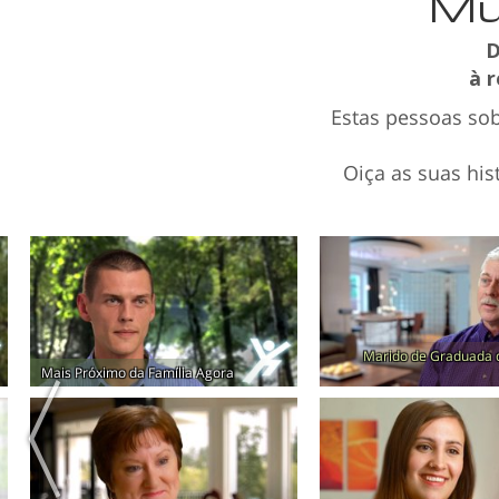
Mu
D
à 
Estas pessoas so
Oiça as suas hi
Marido de Graduada 
Mais Próximo da Família Agora