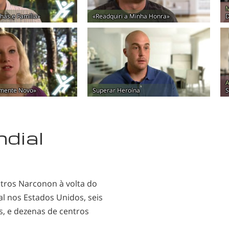
M
has e Família»
«Readquiri a Minha Honra»
D
A
mente Novo»
Superar Heroína
S
ndial
tros Narconon à volta do
al nos Estados Unidos, seis
s, e dezenas de centros