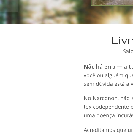
Liv
Sai
Não há erro — a t
você ou alguém que
sem dúvida está a v
No Narconon, não 
toxicodependente 
uma doença incuráv
Acreditamos que um