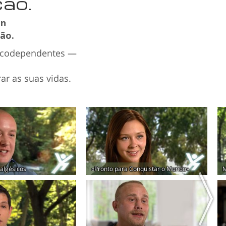
ão.
on
ão.
xicodependentes —
r as suas vidas.
algésicos
«Pronto para Conquistar o Mundo»
M