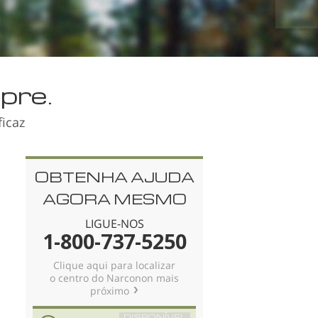
Holandês
Noruego
Português
Russo
pre.
Sueco
icaz
Chinês
Árabe
OBTENHA AJUDA
Nepalês
AGORA MESMO
Ucraniano
LIGUE-NOS
Croata
1-800-737-5250
Turco
Clique aqui para localizar
o centro do Narconon mais
Todas as Regiões/Línguas
próximo
DISPONÍVEL