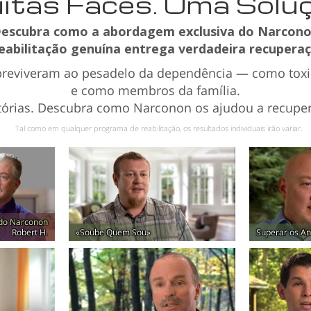
itas Faces. Uma Soluç
escubra como a abordagem exclusiva do Narcon
reabilitação genuína entrega verdadeira recuperaç
breviveram ao pesadelo da dependência — como to
e como membros da família.
stórias. Descubra como Narconon os ajudou a recupera
Tal como em qualquer programa de reabilitação, os resultados individuais irão variar.
do Narconon
Robert H.
«Soube Quem Sou»
Superar os An