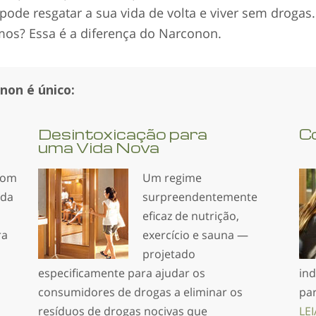
ode resgatar a sua vida de volta e viver sem drogas.
os? Essa é a diferença do Narconon.
on é único:
Desintoxicação para
C
uma Vida Nova
com
Um regime
ada
surpreendente­mente
eficaz de nutrição,
ra
exercício e sauna —
projetado
especificamente para ajudar os
ind
consumidores de drogas a eliminar os
par
resíduos de drogas nocivas que
LEI