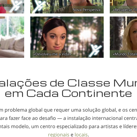
arconon
Nova Perspetiva
«Recuperar Fil
o
«
Devolveu-me
a Vida»
«Mundo Total
alações de Classe Mu
em Cada Continente
m problema global que requer uma solução global, e os cen
ara fazer face ao desafio — a instalação internacional centr
tais modelo, um centro especializado para artistas e lídere
regionais
e
locais
.