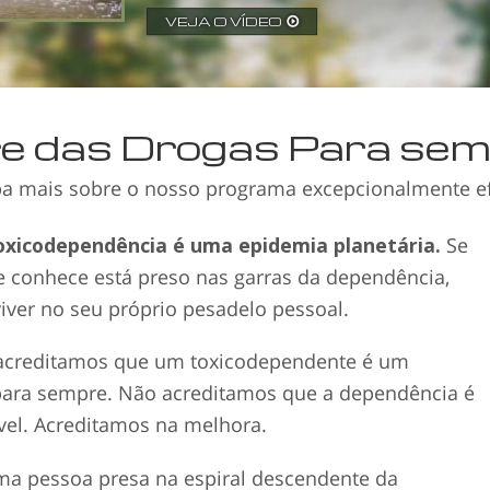
para uma Vida Nova.
VEJA O VÍDEO
re das Drogas Para sem
ba mais sobre o nosso programa excepcionalmente ef
oxicodependência é uma epidemia planetária.
Se
 conhece está preso nas garras da dependência,
iver no seu próprio pesadelo pessoal.
acreditamos que um toxicodependente é um
para sempre. Não acreditamos que a dependência é
el. Acreditamos na melhora.
a pessoa presa na espiral descendente da