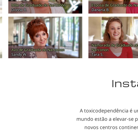
Mãe de Graduado do Narconon
Esposa de Graduado do N
Donna R.
Danaria B.
Namorada de Graduado d
Avó de Graduada do Narconon
Narconon
Sandy W.
Tara S.
Inst
A toxicodependência é u
mundo estão a
elevar-se
p
novos centros continen