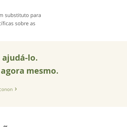
 substituto para
íficas sobre as
a
ajudá-lo
.
a agora mesmo.
rconon