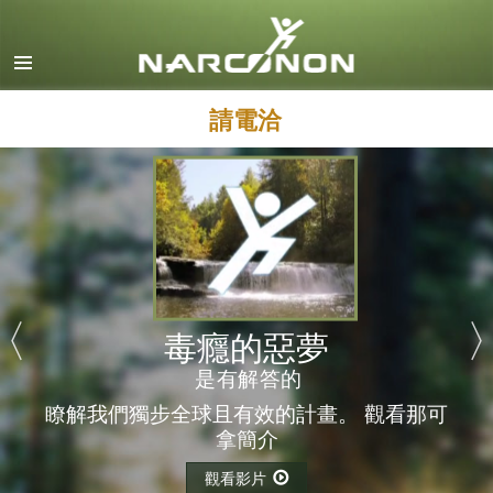
英文
丹麥文
德文
請電洽
希臘文
西班牙文（拉丁美洲）
法文
希伯來文
馬札兒文
毒癮的惡夢
義大利文
是有解答的
日文
瞭解我們獨步全球且有效的計畫。 觀看
那可
馬其頓文
拿簡介
荷蘭文
觀看影片