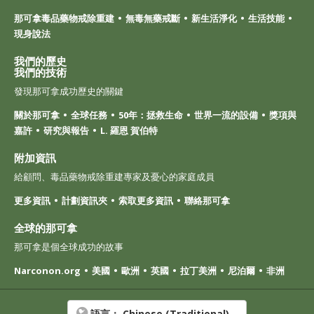
那可拿毒品藥物戒除重建
無毒無藥戒斷
新生活淨化
生活技能
現身說法
我們的歷史
我們的技術
發現那可拿成功歷史的關鍵
關於那可拿
全球任務
50年：拯救生命
世界一流的設備
獎項與
嘉許
研究與報告
L. 羅恩 賀伯特
附加資訊
給顧問、毒品藥物戒除重建專家及憂心的家庭成員
更多資訊
計劃資訊夾
索取更多資訊
聯絡那可拿
全球的那可拿
那可拿是個全球成功的故事
Narconon.org
美國
歐洲
英國
拉丁美洲
尼泊爾
非洲
語言：
Chinese (Traditional)