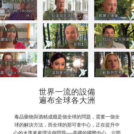
那可拿結業生的丈
夫
羅伯特（Robert
H.）
「知道我是誰」
戰勝止痛藥
那可拿結業生的太
太
娜瑞亞（Danaria
「找回了女兒與家
.）
新觀點
庭」
那可拿結業生的女
友
蘿（Tara S.）
「讓我重拾生命」
「嶄新的世界」
世界一流的設備
遍布全球各大洲
毒品藥物與酒精成癮是個全球的問題，需要一個全
球的解決方法，而全球的那可拿中心，正在提升中
心的水準來處理這個問題──美國的國際中心、六間