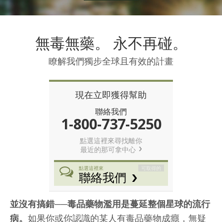
挪威文
葡萄牙文
無毒無藥。 永不再碰。
俄文
瑞典文
瞭解我們獨步全球且有效的計畫
繁體中文
現在立即獲得幫助
阿拉伯文
聯絡我們
尼泊爾文
1-800-737-5250
烏克蘭文
點選這裡來尋找離你
克羅埃西亞文
最近的那可拿中心
土耳其文
可取得的
點選這裡來
聯絡我們
所有區域／語言
並沒有搞錯──毒品藥物濫用是蔓延整個星球的流行
病。
如果你或你認識的某人有毒品藥物成癮，無疑